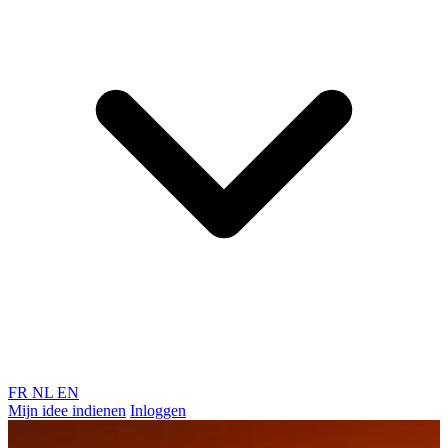
FR
NL
EN
Mijn idee indienen
Inloggen