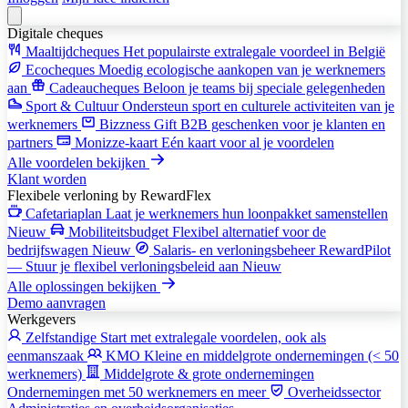
Digitale cheques
Maaltijdcheques
Het populairste extralegale voordeel in België
Ecocheques
Moedig ecologische aankopen van je werknemers
aan
Cadeaucheques
Beloon je teams bij speciale gelegenheden
Sport & Cultuur
Ondersteun sport en culturele activiteiten van je
werknemers
Bizzness Gift
B2B geschenken voor je klanten en
partners
Monizze-kaart
Eén kaart voor al je voordelen
Alle voordelen bekijken
Klant worden
Flexibele verloning
by RewardFlex
Cafetariaplan
Laat je werknemers hun loonpakket samenstellen
Nieuw
Mobiliteitsbudget
Flexibel alternatief voor de
bedrijfswagen
Nieuw
Salaris- en verloningsbeheer
RewardPilot
— Stuur je flexibel verloningsbeleid aan
Nieuw
Alle oplossingen bekijken
Demo aanvragen
Werkgevers
Zelfstandige
Start met extralegale voordelen, ook als
eenmanszaak
KMO
Kleine en middelgrote ondernemingen (< 50
werknemers)
Middelgrote & grote ondernemingen
Ondernemingen met 50 werknemers en meer
Overheidssector