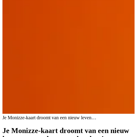
Je
Monizze-kaart
droomt
van
een
nieuw
leven…
Je Monizze-kaart droomt van een nieuw