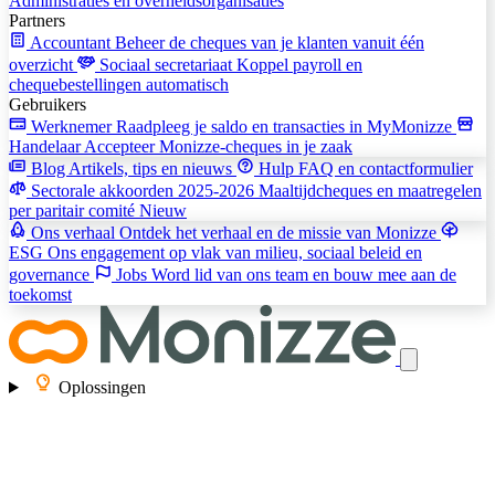
Administraties en overheidsorganisaties
Partners
Accountant
Beheer de cheques van je klanten vanuit één
overzicht
Sociaal secretariaat
Koppel payroll en
chequebestellingen automatisch
Gebruikers
Werknemer
Raadpleeg je saldo en transacties in MyMonizze
Handelaar
Accepteer Monizze-cheques in je zaak
Blog
Artikels, tips en nieuws
Hulp
FAQ en contactformulier
Sectorale akkoorden 2025-2026
Maaltijdcheques en maatregelen
per paritair comité
Nieuw
Ons verhaal
Ontdek het verhaal en de missie van Monizze
ESG
Ons engagement op vlak van milieu, sociaal beleid en
governance
Jobs
Word lid van ons team en bouw mee aan de
toekomst
Oplossingen