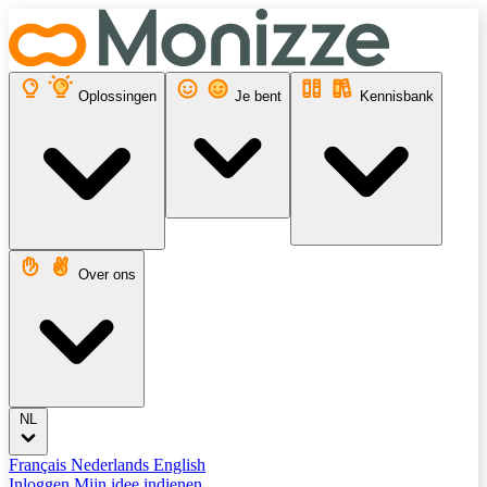
Oplossingen
Je bent
Kennisbank
Over ons
NL
Français
Nederlands
English
Inloggen
Mijn idee indienen