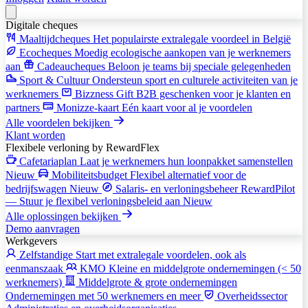
Digitale cheques
Maaltijdcheques
Het populairste extralegale voordeel in België
Ecocheques
Moedig ecologische aankopen van je werknemers
aan
Cadeaucheques
Beloon je teams bij speciale gelegenheden
Sport & Cultuur
Ondersteun sport en culturele activiteiten van je
werknemers
Bizzness Gift
B2B geschenken voor je klanten en
partners
Monizze-kaart
Eén kaart voor al je voordelen
Alle voordelen bekijken
Klant worden
Flexibele verloning
by RewardFlex
Cafetariaplan
Laat je werknemers hun loonpakket samenstellen
Nieuw
Mobiliteitsbudget
Flexibel alternatief voor de
bedrijfswagen
Nieuw
Salaris- en verloningsbeheer
RewardPilot
— Stuur je flexibel verloningsbeleid aan
Nieuw
Alle oplossingen bekijken
Demo aanvragen
Werkgevers
Zelfstandige
Start met extralegale voordelen, ook als
eenmanszaak
KMO
Kleine en middelgrote ondernemingen (< 50
werknemers)
Middelgrote & grote ondernemingen
Ondernemingen met 50 werknemers en meer
Overheidssector