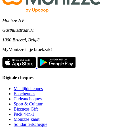
Monizze NV
Gasthuisstraat 31
1000 Brussel, België
MyMonizze in je broekzak!
Digitale cheques
Maaltijdcheques
Ecocheques
Cadeaucheques
Sport & Cultuur
Bizzness Gift
Pack 4-in-1
Monizze-kaart
Solidariteitscheque