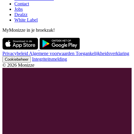
Contact
Jobs
Dealzz
White Label
MyMonizze in je broekzak!
Privacybeleid
Algemene voorwaarden
Toegankelijkheidsverklaring
Integriteitsmelding
Cookiebeheer
© 2026 Monizze