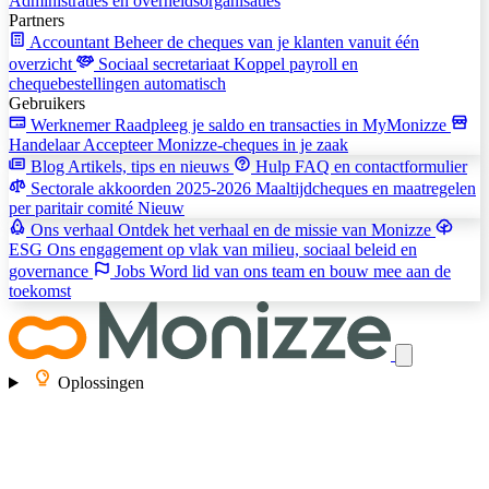
Administraties en overheidsorganisaties
Partners
Accountant
Beheer de cheques van je klanten vanuit één
overzicht
Sociaal secretariaat
Koppel payroll en
chequebestellingen automatisch
Gebruikers
Werknemer
Raadpleeg je saldo en transacties in MyMonizze
Handelaar
Accepteer Monizze-cheques in je zaak
Blog
Artikels, tips en nieuws
Hulp
FAQ en contactformulier
Sectorale akkoorden 2025-2026
Maaltijdcheques en maatregelen
per paritair comité
Nieuw
Ons verhaal
Ontdek het verhaal en de missie van Monizze
ESG
Ons engagement op vlak van milieu, sociaal beleid en
governance
Jobs
Word lid van ons team en bouw mee aan de
toekomst
Oplossingen