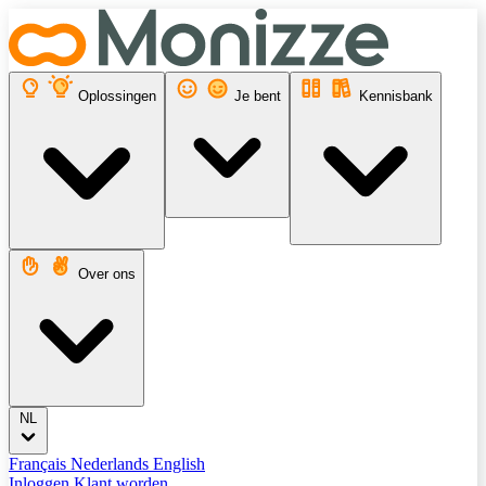
Oplossingen
Je bent
Kennisbank
Over ons
NL
Français
Nederlands
English
Inloggen
Klant worden