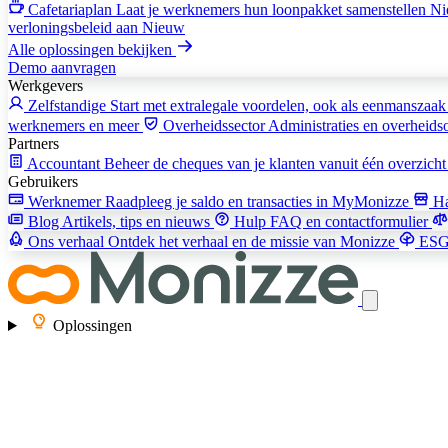
Cafetariaplan
Laat je werknemers hun loonpakket samenstellen
Ni
verloningsbeleid aan
Nieuw
Alle oplossingen bekijken
Demo aanvragen
Werkgevers
Zelfstandige
Start met extralegale voordelen, ook als eenmanszaa
werknemers en meer
Overheidssector
Administraties en overheidso
Partners
Accountant
Beheer de cheques van je klanten vanuit één overzich
Gebruikers
Werknemer
Raadpleeg je saldo en transacties in MyMonizze
H
Blog
Artikels, tips en nieuws
Hulp
FAQ en contactformulier
Ons verhaal
Ontdek het verhaal en de missie van Monizze
ES
Oplossingen