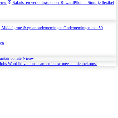
euw
Salaris- en verloningsbeheer
RewardPilot — Stuur je flexibel
Middelgrote & grote ondernemingen
Ondernemingen met 50
sch
aritair comité
Nieuw
Jobs
Word lid van ons team en bouw mee aan de toekomst