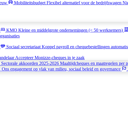
euw
Mobiliteitsbudget
Flexibel alternatief voor de bedrijfswagen
Ni
k
KMO
Kleine en middelgrote ondernemingen (< 50 werknemers)
rganisaties
t
Sociaal secretariaat
Koppel payroll en chequebestellingen automati
andelaar
Accepteer Monizze-cheques in je zaak
Sectorale akkoorden 2025-2026
Maaltijdcheques en maatregelen per p
G
Ons engagement op vlak van milieu, sociaal beleid en governance