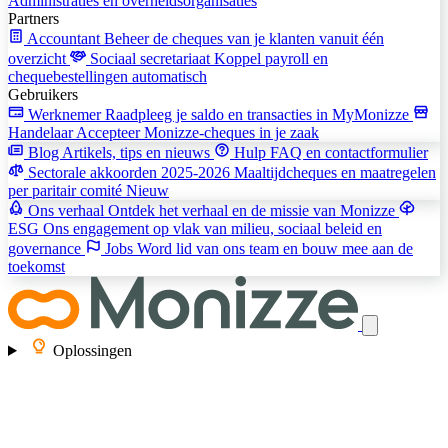
Administraties en overheidsorganisaties
Partners
Accountant
Beheer de cheques van je klanten vanuit één
overzicht
Sociaal secretariaat
Koppel payroll en
chequebestellingen automatisch
Gebruikers
Werknemer
Raadpleeg je saldo en transacties in MyMonizze
Handelaar
Accepteer Monizze-cheques in je zaak
Blog
Artikels, tips en nieuws
Hulp
FAQ en contactformulier
Sectorale akkoorden 2025-2026
Maaltijdcheques en maatregelen
per paritair comité
Nieuw
Ons verhaal
Ontdek het verhaal en de missie van Monizze
ESG
Ons engagement op vlak van milieu, sociaal beleid en
governance
Jobs
Word lid van ons team en bouw mee aan de
toekomst
Oplossingen