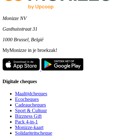
Monizze NV
Gasthuisstraat 31
1000 Brussel, België
MyMonizze in je broekzak!
Digitale cheques
Maaltijdcheques
Ecocheques
Cadeaucheques
Sport & Cultuur
Bizzness Gift
Pack 4-in-1
Monizze-kaart
Solidariteitscheque