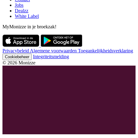
Jobs
Dealzz
White Label
MyMonizze in je broekzak!
Privacybeleid
Algemene voorwaarden
Toegankelijkheidsverklaring
Integriteitsmelding
Cookiebeheer
© 2026 Monizze