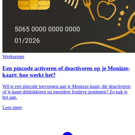
Werknemer
Een pincode activeren of deactiveren op je Monizze-
kaart: hoe werkt het?
Wil je een pincode toevoegen aan je Monizze-kaart, die deactiveren
of je kaart deblokkeren na meerdere foutieve pogingen? Zo pak je
het aan.
Lees meer