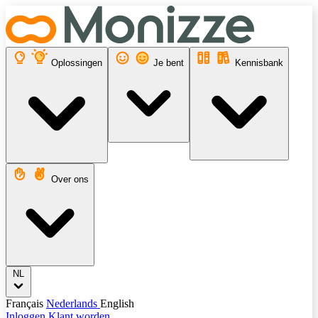
Oplossingen
Je bent
Kennisbank
Over ons
NL
Français
Nederlands
English
Inloggen
Klant worden