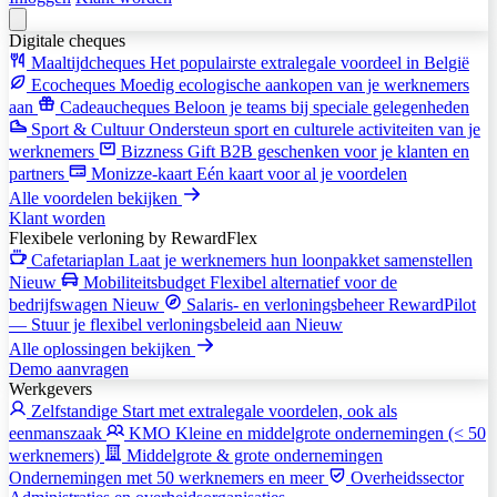
Digitale cheques
Maaltijdcheques
Het populairste extralegale voordeel in België
Ecocheques
Moedig ecologische aankopen van je werknemers
aan
Cadeaucheques
Beloon je teams bij speciale gelegenheden
Sport & Cultuur
Ondersteun sport en culturele activiteiten van je
werknemers
Bizzness Gift
B2B geschenken voor je klanten en
partners
Monizze-kaart
Eén kaart voor al je voordelen
Alle voordelen bekijken
Klant worden
Flexibele verloning
by RewardFlex
Cafetariaplan
Laat je werknemers hun loonpakket samenstellen
Nieuw
Mobiliteitsbudget
Flexibel alternatief voor de
bedrijfswagen
Nieuw
Salaris- en verloningsbeheer
RewardPilot
— Stuur je flexibel verloningsbeleid aan
Nieuw
Alle oplossingen bekijken
Demo aanvragen
Werkgevers
Zelfstandige
Start met extralegale voordelen, ook als
eenmanszaak
KMO
Kleine en middelgrote ondernemingen (< 50
werknemers)
Middelgrote & grote ondernemingen
Ondernemingen met 50 werknemers en meer
Overheidssector