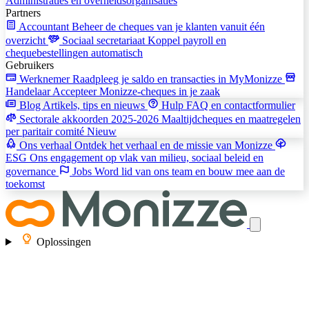
Administraties en overheidsorganisaties
Partners
Accountant
Beheer de cheques van je klanten vanuit één
overzicht
Sociaal secretariaat
Koppel payroll en
chequebestellingen automatisch
Gebruikers
Werknemer
Raadpleeg je saldo en transacties in MyMonizze
Handelaar
Accepteer Monizze-cheques in je zaak
Blog
Artikels, tips en nieuws
Hulp
FAQ en contactformulier
Sectorale akkoorden 2025-2026
Maaltijdcheques en maatregelen
per paritair comité
Nieuw
Ons verhaal
Ontdek het verhaal en de missie van Monizze
ESG
Ons engagement op vlak van milieu, sociaal beleid en
governance
Jobs
Word lid van ons team en bouw mee aan de
toekomst
Oplossingen