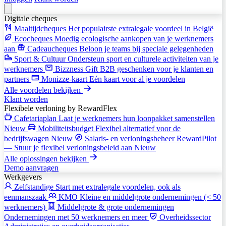
Digitale cheques
Maaltijdcheques
Het populairste extralegale voordeel in België
Ecocheques
Moedig ecologische aankopen van je werknemers
aan
Cadeaucheques
Beloon je teams bij speciale gelegenheden
Sport & Cultuur
Ondersteun sport en culturele activiteiten van je
werknemers
Bizzness Gift
B2B geschenken voor je klanten en
partners
Monizze-kaart
Eén kaart voor al je voordelen
Alle voordelen bekijken
Klant worden
Flexibele verloning
by RewardFlex
Cafetariaplan
Laat je werknemers hun loonpakket samenstellen
Nieuw
Mobiliteitsbudget
Flexibel alternatief voor de
bedrijfswagen
Nieuw
Salaris- en verloningsbeheer
RewardPilot
— Stuur je flexibel verloningsbeleid aan
Nieuw
Alle oplossingen bekijken
Demo aanvragen
Werkgevers
Zelfstandige
Start met extralegale voordelen, ook als
eenmanszaak
KMO
Kleine en middelgrote ondernemingen (< 50
werknemers)
Middelgrote & grote ondernemingen
Ondernemingen met 50 werknemers en meer
Overheidssector