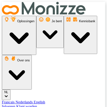
Oplossingen
Je bent
Kennisbank
Over ons
NL
Français
Nederlands
English
Inloggen
Klant worden