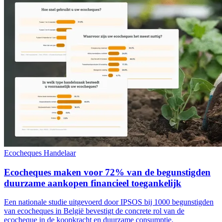
Ecocheques
Handelaar
Ecocheques maken voor 72% van de begunstigden
duurzame aankopen financieel toegankelijk
Een nationale studie uitgevoerd door IPSOS bij 1000 begunstigden
van ecocheques in België bevestigt de concrete rol van de
ecocheque in de koopkracht en duurzame consumptie.