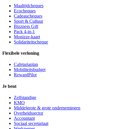
Maaltijdcheques
Ecocheques
Cadeaucheques
Sport & Cultuur
Bizzness Gift
Pack 4-in-1
Monizze-kaart
Solidariteitscheque
Flexibele verloning
Cafetariaplan
Mobiliteitsbudget
RewardPilot
Je bent
Zelfstandige
KMO
Middelgrote & grote ondernemingen
Overheidssector
Accountant
Sociaal secretariaat
Werknemer