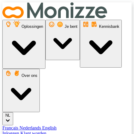
Oplossingen
Je bent
Kennisbank
Over ons
NL
Français
Nederlands
English
Inloggen
Klant worden