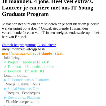
18 maanden. 4 jobs. Héél veel extra's.
—
Lanceer je carrière met ons
IT Young
Graduate Program
Je staat op het punt om af te studeren en je bent klaar om je eerste
werkervaring op te doen? Ontdek gedurende 18 maanden
verschillende facetten van IT in een snelgroeiende scale-up in het
hart van Brussel.
Ontdek het programma
Ik solliciteer
user@monizze:~/it-ygp
bash
user@monizze:~/it-ygp$ claude --start .
  Initializing...
  ✓ Project     Monizze IT YGP
  ✓ Duration    18 months · 4 roles
  ✓ Location    Brussels HQ
  Loading skills...
  ▶ IT Foundations & Platforms
    Vue.js · Laravel · APIs
  ▶ Social Vouchers Dev
    Cheques · Ecocheques
  ▶ RewardFlex Platform
    Flexible compensation