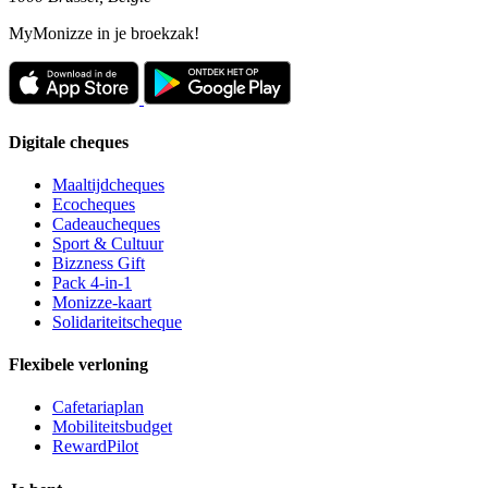
MyMonizze in je broekzak!
Digitale cheques
Maaltijdcheques
Ecocheques
Cadeaucheques
Sport & Cultuur
Bizzness Gift
Pack 4-in-1
Monizze-kaart
Solidariteitscheque
Flexibele verloning
Cafetariaplan
Mobiliteitsbudget
RewardPilot