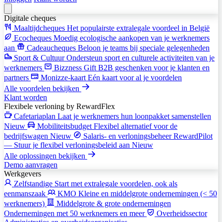
Digitale cheques
Maaltijdcheques
Het populairste extralegale voordeel in België
Ecocheques
Moedig ecologische aankopen van je werknemers
aan
Cadeaucheques
Beloon je teams bij speciale gelegenheden
Sport & Cultuur
Ondersteun sport en culturele activiteiten van je
werknemers
Bizzness Gift
B2B geschenken voor je klanten en
partners
Monizze-kaart
Eén kaart voor al je voordelen
Alle voordelen bekijken
Klant worden
Flexibele verloning
by RewardFlex
Cafetariaplan
Laat je werknemers hun loonpakket samenstellen
Nieuw
Mobiliteitsbudget
Flexibel alternatief voor de
bedrijfswagen
Nieuw
Salaris- en verloningsbeheer
RewardPilot
— Stuur je flexibel verloningsbeleid aan
Nieuw
Alle oplossingen bekijken
Demo aanvragen
Werkgevers
Zelfstandige
Start met extralegale voordelen, ook als
eenmanszaak
KMO
Kleine en middelgrote ondernemingen (< 50
werknemers)
Middelgrote & grote ondernemingen
Ondernemingen met 50 werknemers en meer
Overheidssector