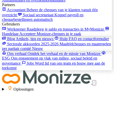
Administraties en overheidsorganisaties
Partners
Accountant
Beheer de cheques van je klanten vanuit één
overzicht
Sociaal secretariaat
Koppel payroll en
chequebestellingen automatisch
Gebruikers
Werknemer
Raadpleeg je saldo en transacties in MyMonizze
Handelaar
Accepteer Monizze-cheques in je zaak
Blog
Artikels, tips en nieuws
Hulp
FAQ en contactformulier
Sectorale akkoorden 2025-2026
Maaltijdcheques en maatregelen
per paritair comité
Nieuw
Ons verhaal
Ontdek het verhaal en de missie van Monizze
ESG
Ons engagement op vlak van milieu, sociaal beleid en
governance
Jobs
Word lid van ons team en bouw mee aan de
toekomst
Oplossingen