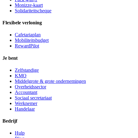
Monizze-kaart
Solidariteitscheque
Flexibele verloning
Cafetariaplan
Mobiliteitsbudget
RewardPilot
Je bent
Zelfstandige
KMO
Middelgrote & grote ondernemingen
Overheidssector
Accountant
Sociaal secretariaat
Werknemer
Handelaar
Bedrijf
Hulp