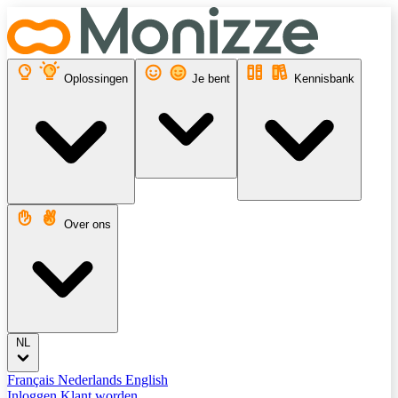
Oplossingen
Je bent
Kennisbank
Over ons
NL
Français
Nederlands
English
Inloggen
Klant worden