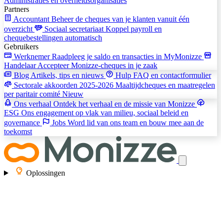
Administraties en overheidsorganisaties
Partners
Accountant
Beheer de cheques van je klanten vanuit één
overzicht
Sociaal secretariaat
Koppel payroll en
chequebestellingen automatisch
Gebruikers
Werknemer
Raadpleeg je saldo en transacties in MyMonizze
Handelaar
Accepteer Monizze-cheques in je zaak
Blog
Artikels, tips en nieuws
Hulp
FAQ en contactformulier
Sectorale akkoorden 2025-2026
Maaltijdcheques en maatregelen
per paritair comité
Nieuw
Ons verhaal
Ontdek het verhaal en de missie van Monizze
ESG
Ons engagement op vlak van milieu, sociaal beleid en
governance
Jobs
Word lid van ons team en bouw mee aan de
toekomst
Oplossingen