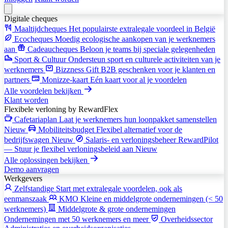
Digitale cheques
Maaltijdcheques
Het populairste extralegale voordeel in België
Ecocheques
Moedig ecologische aankopen van je werknemers
aan
Cadeaucheques
Beloon je teams bij speciale gelegenheden
Sport & Cultuur
Ondersteun sport en culturele activiteiten van je
werknemers
Bizzness Gift
B2B geschenken voor je klanten en
partners
Monizze-kaart
Eén kaart voor al je voordelen
Alle voordelen bekijken
Klant worden
Flexibele verloning
by RewardFlex
Cafetariaplan
Laat je werknemers hun loonpakket samenstellen
Nieuw
Mobiliteitsbudget
Flexibel alternatief voor de
bedrijfswagen
Nieuw
Salaris- en verloningsbeheer
RewardPilot
— Stuur je flexibel verloningsbeleid aan
Nieuw
Alle oplossingen bekijken
Demo aanvragen
Werkgevers
Zelfstandige
Start met extralegale voordelen, ook als
eenmanszaak
KMO
Kleine en middelgrote ondernemingen (< 50
werknemers)
Middelgrote & grote ondernemingen
Ondernemingen met 50 werknemers en meer
Overheidssector