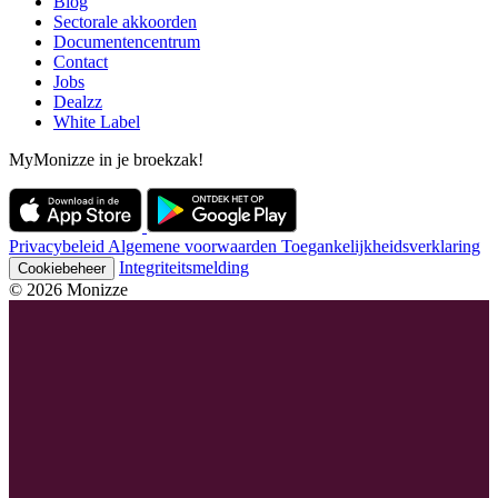
Blog
Sectorale akkoorden
Documentencentrum
Contact
Jobs
Dealzz
White Label
MyMonizze in je broekzak!
Privacybeleid
Algemene voorwaarden
Toegankelijkheidsverklaring
Integriteitsmelding
Cookiebeheer
© 2026 Monizze