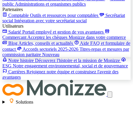
public
Administrations et organismes publics
Partenaires
Comptable
Outils et ressources pour comptables
Secrétariat
social
Intégration avec votre secrétariat social
Utilisateurs
Salarié
Portail employé et gestion de vos avantages
Commerçant
Acceptez les chèques Monizze dans votre commerce
Blog
Articles, conseils et actualités
Aide
FAQ et formulaire de
contact
Accords sectoriels 2025-2026
Titres-repas et mesures par
commission paritaire
Nouveau
Notre histoire
Découvrez l'histoire et la mission de Monizze
ESG
Notre engagement environnemental, social et de gouvernance
Carrières
Rejoignez notre équipe et construisez l'avenir des
avantages
Solutions