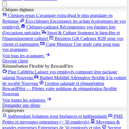
Chèques digitaux
Chèques-repas
L'avantage extra-légal le plus populaire en
Belgique
Éco-chèques
Encouragez les achats écologiques de vos
employés
Chèques-cadeaux
Récompensez vos équipes lors
d'occasions spéciales
Sport & Culture
Soutenez le bien-être et
l'épanouissement culturel
Bizzness Gift
Cadeaux B2B pour vos
clients et partenaires
Carte Monizze
Une seule carte pour tous
vos avantages
Voir tous les avantages
Devenir client
Rémunération Flexible
by RewardFlex
Plan Cafétéria
Laissez vos employés composer leur package
salarial
Nouveau
Budget Mobilité
Alternative flexible à la voiture
de société
Nouveau
Gestion salariale et rémunération
RewardPilot — Pilotez votre politique de rémunération flexible
Nouveau
Voir toutes les solutions
Demander une démo
Employeurs
Indépendant
Solutions pour freelances et indépendants
PME
Petites et moyennes entreprises (< 50 employés)
Moyennes &
grandes entreprises
Entreprises de 50 employés et plus
Secteur