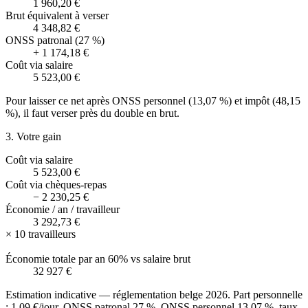
1 960,20 €
Brut équivalent à verser
4 348,82 €
ONSS patronal (27 %)
+
1 174,18 €
Coût via salaire
5 523,00 €
Pour laisser ce net après ONSS personnel (13,07 %) et impôt (48,15
%), il faut verser près du double en brut.
3. Votre gain
Coût via salaire
5 523,00 €
Coût via chèques-repas
−
2 230,25 €
Économie / an / travailleur
3 292,73 €
×
10
travailleurs
Économie totale par an
60%
vs salaire brut
32 927 €
Estimation indicative — réglementation belge 2026. Part personnelle
: 1,09 €/jour. ONSS patronal 27 %, ONSS personnel 13,07 %, taux