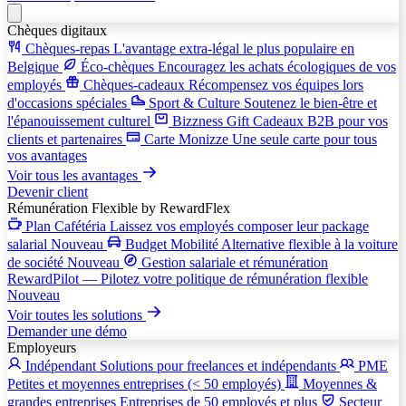
Chèques digitaux
Chèques-repas
L'avantage extra-légal le plus populaire en
Belgique
Éco-chèques
Encouragez les achats écologiques de vos
employés
Chèques-cadeaux
Récompensez vos équipes lors
d'occasions spéciales
Sport & Culture
Soutenez le bien-être et
l'épanouissement culturel
Bizzness Gift
Cadeaux B2B pour vos
clients et partenaires
Carte Monizze
Une seule carte pour tous
vos avantages
Voir tous les avantages
Devenir client
Rémunération Flexible
by RewardFlex
Plan Cafétéria
Laissez vos employés composer leur package
salarial
Nouveau
Budget Mobilité
Alternative flexible à la voiture
de société
Nouveau
Gestion salariale et rémunération
RewardPilot — Pilotez votre politique de rémunération flexible
Nouveau
Voir toutes les solutions
Demander une démo
Employeurs
Indépendant
Solutions pour freelances et indépendants
PME
Petites et moyennes entreprises (< 50 employés)
Moyennes &
grandes entreprises
Entreprises de 50 employés et plus
Secteur