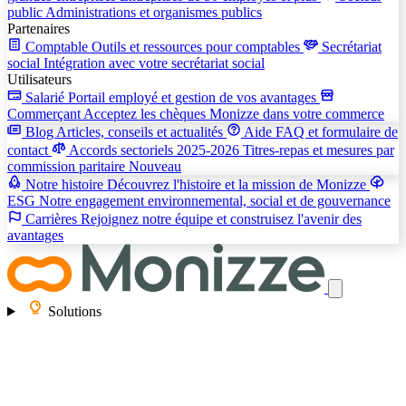
public
Administrations et organismes publics
Partenaires
Comptable
Outils et ressources pour comptables
Secrétariat
social
Intégration avec votre secrétariat social
Utilisateurs
Salarié
Portail employé et gestion de vos avantages
Commerçant
Acceptez les chèques Monizze dans votre commerce
Blog
Articles, conseils et actualités
Aide
FAQ et formulaire de
contact
Accords sectoriels 2025-2026
Titres-repas et mesures par
commission paritaire
Nouveau
Notre histoire
Découvrez l'histoire et la mission de Monizze
ESG
Notre engagement environnemental, social et de gouvernance
Carrières
Rejoignez notre équipe et construisez l'avenir des
avantages
Solutions