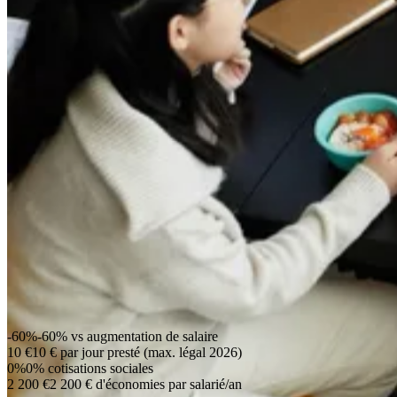
-60%
-60%
vs augmentation de salaire
10 €
10 €
par jour presté (max. légal 2026)
0%
0%
cotisations sociales
2 200 €
2 200 €
d'économies par salarié/an