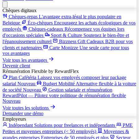
Chèques digitaux
Chèques-repas
L'avantage extra-légal le plus populaire en
Belgique
Éco-chèques
Encouragez les achats écologiques de vos
employés
Chèques-cadeaux
Récompensez vos équipes lors
d'occasions spéciales
Sport & Culture
Soutenez le bien-être et
l'épanouissement culturel
Bizzness Gift
Cadeaux B2B pour vos
clients et partenaires
Carte Monizze
Une seule carte pour tous
vos avantages
Voir tous les avantages
Devenir client
Rémunération Flexible
by RewardFlex
Plan Cafétéria
Laissez vos employés composer leur package
salarial
Nouveau
Budget Mobilité
Alternative flexible à la voiture
de société
Nouveau
Gestion salariale et rémunération
RewardPilot — Pilotez votre politique de rémunération flexible
Nouveau
Voir toutes les solutions
Demander une démo
Employeurs
Indépendant
Solutions pour freelances et indépendants
PME
Petites et moyennes entreprises (< 50 employés)
Moyennes &
grandes entreprises
Entreprises de 50 employés et plus
Secteur