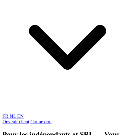
FR
NL
EN
Devenir client
Connexion
Pour les indépendants et SRL
—
Vous