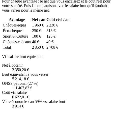
Pour chaque avantage : le net que vous encaissez et le coût réel pour
votre société. Puis la comparaison avec le salaire brut qu'il faudrait
vous verser pour le même net.
Avantage
Net / an
Coût réel / an
Chèques-repas
1 960 €
2 230 €
Éco-chèques
250 €
313 €
Sport & Culture
100 €
125 €
Chèques-cadeaux
40 €
40 €
Total
2 350 €
2 708 €
Via salaire brut équivalent
Net à obtenir
2 350,20 €
Brut équivalent à vous verser
5 214,18 €
ONSS patronal (27 %)
+
1 407,83 €
Coût via salaire
6 622,01 €
Votre économie / an
59%
vs salaire brut
3 914 €