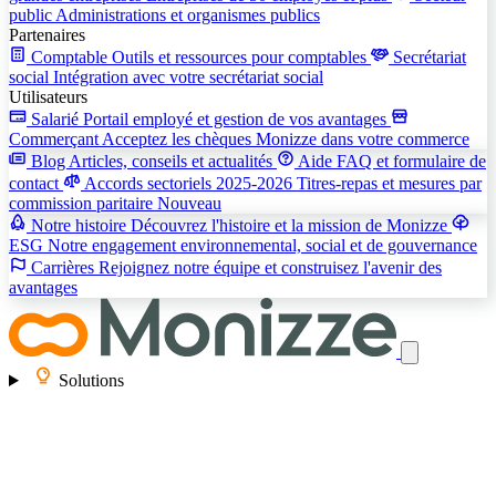
public
Administrations et organismes publics
Partenaires
Comptable
Outils et ressources pour comptables
Secrétariat
social
Intégration avec votre secrétariat social
Utilisateurs
Salarié
Portail employé et gestion de vos avantages
Commerçant
Acceptez les chèques Monizze dans votre commerce
Blog
Articles, conseils et actualités
Aide
FAQ et formulaire de
contact
Accords sectoriels 2025-2026
Titres-repas et mesures par
commission paritaire
Nouveau
Notre histoire
Découvrez l'histoire et la mission de Monizze
ESG
Notre engagement environnemental, social et de gouvernance
Carrières
Rejoignez notre équipe et construisez l'avenir des
avantages
Solutions