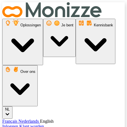
Oplossingen
Je bent
Kennisbank
Over ons
NL
Français
Nederlands
English
Inloggen
Klant worden