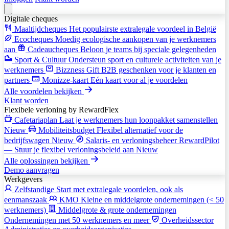
Digitale cheques
Maaltijdcheques
Het populairste extralegale voordeel in België
Ecocheques
Moedig ecologische aankopen van je werknemers
aan
Cadeaucheques
Beloon je teams bij speciale gelegenheden
Sport & Cultuur
Ondersteun sport en culturele activiteiten van je
werknemers
Bizzness Gift
B2B geschenken voor je klanten en
partners
Monizze-kaart
Eén kaart voor al je voordelen
Alle voordelen bekijken
Klant worden
Flexibele verloning
by RewardFlex
Cafetariaplan
Laat je werknemers hun loonpakket samenstellen
Nieuw
Mobiliteitsbudget
Flexibel alternatief voor de
bedrijfswagen
Nieuw
Salaris- en verloningsbeheer
RewardPilot
— Stuur je flexibel verloningsbeleid aan
Nieuw
Alle oplossingen bekijken
Demo aanvragen
Werkgevers
Zelfstandige
Start met extralegale voordelen, ook als
eenmanszaak
KMO
Kleine en middelgrote ondernemingen (< 50
werknemers)
Middelgrote & grote ondernemingen
Ondernemingen met 50 werknemers en meer
Overheidssector