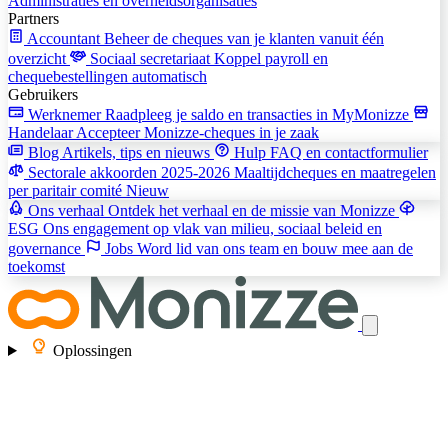
Administraties en overheidsorganisaties
Partners
Accountant
Beheer de cheques van je klanten vanuit één
overzicht
Sociaal secretariaat
Koppel payroll en
chequebestellingen automatisch
Gebruikers
Werknemer
Raadpleeg je saldo en transacties in MyMonizze
Handelaar
Accepteer Monizze-cheques in je zaak
Blog
Artikels, tips en nieuws
Hulp
FAQ en contactformulier
Sectorale akkoorden 2025-2026
Maaltijdcheques en maatregelen
per paritair comité
Nieuw
Ons verhaal
Ontdek het verhaal en de missie van Monizze
ESG
Ons engagement op vlak van milieu, sociaal beleid en
governance
Jobs
Word lid van ons team en bouw mee aan de
toekomst
Oplossingen