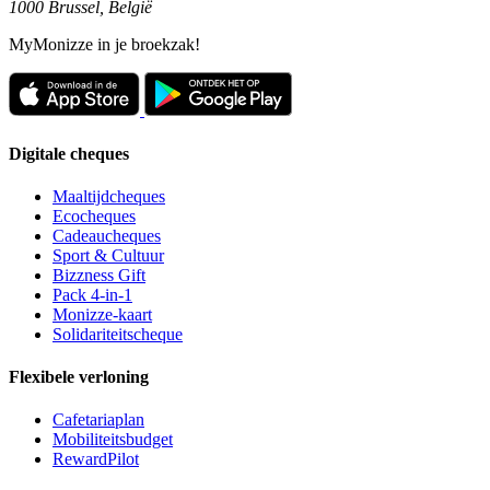
1000 Brussel, België
MyMonizze in je broekzak!
Digitale cheques
Maaltijdcheques
Ecocheques
Cadeaucheques
Sport & Cultuur
Bizzness Gift
Pack 4-in-1
Monizze-kaart
Solidariteitscheque
Flexibele verloning
Cafetariaplan
Mobiliteitsbudget
RewardPilot