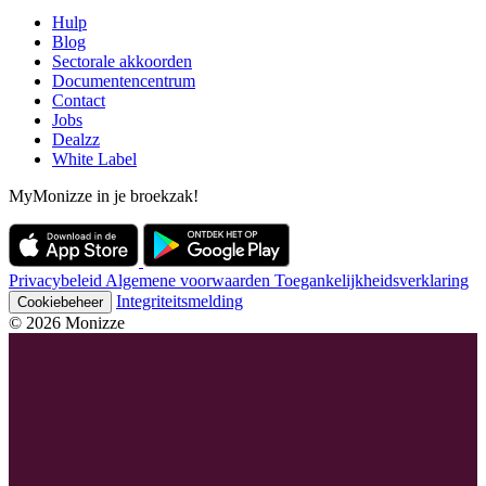
Hulp
Blog
Sectorale akkoorden
Documentencentrum
Contact
Jobs
Dealzz
White Label
MyMonizze in je broekzak!
Privacybeleid
Algemene voorwaarden
Toegankelijkheidsverklaring
Integriteitsmelding
Cookiebeheer
© 2026 Monizze