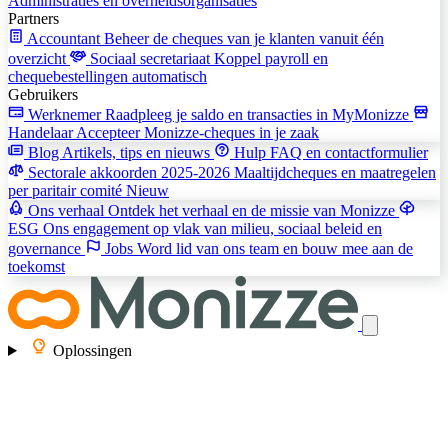
Administraties en overheidsorganisaties
Partners
Accountant
Beheer de cheques van je klanten vanuit één
overzicht
Sociaal secretariaat
Koppel payroll en
chequebestellingen automatisch
Gebruikers
Werknemer
Raadpleeg je saldo en transacties in MyMonizze
Handelaar
Accepteer Monizze-cheques in je zaak
Blog
Artikels, tips en nieuws
Hulp
FAQ en contactformulier
Sectorale akkoorden 2025-2026
Maaltijdcheques en maatregelen
per paritair comité
Nieuw
Ons verhaal
Ontdek het verhaal en de missie van Monizze
ESG
Ons engagement op vlak van milieu, sociaal beleid en
governance
Jobs
Word lid van ons team en bouw mee aan de
toekomst
Oplossingen