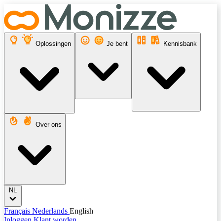
Oplossingen
Je bent
Kennisbank
Over ons
NL
Français
Nederlands
English
Inloggen
Klant worden