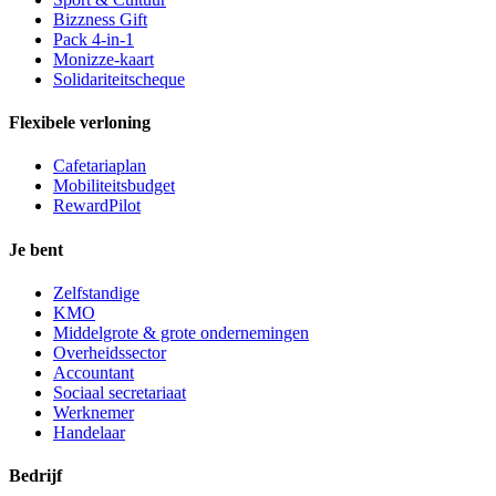
Bizzness Gift
Pack 4-in-1
Monizze-kaart
Solidariteitscheque
Flexibele verloning
Cafetariaplan
Mobiliteitsbudget
RewardPilot
Je bent
Zelfstandige
KMO
Middelgrote & grote ondernemingen
Overheidssector
Accountant
Sociaal secretariaat
Werknemer
Handelaar
Bedrijf