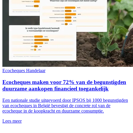
Ecocheques
Handelaar
Ecocheques maken voor 72% van de begunstigden
duurzame aankopen financieel toegankelijk
Een nationale studie uitgevoerd door IPSOS bij 1000 begunstigden
van ecocheques in België bevestigt de concrete rol van de
ecocheque in de koopkracht en duurzame consumptie.
Lees meer