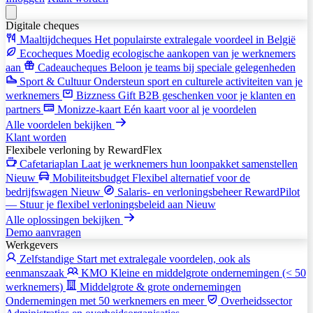
Digitale cheques
Maaltijdcheques
Het populairste extralegale voordeel in België
Ecocheques
Moedig ecologische aankopen van je werknemers
aan
Cadeaucheques
Beloon je teams bij speciale gelegenheden
Sport & Cultuur
Ondersteun sport en culturele activiteiten van je
werknemers
Bizzness Gift
B2B geschenken voor je klanten en
partners
Monizze-kaart
Eén kaart voor al je voordelen
Alle voordelen bekijken
Klant worden
Flexibele verloning
by RewardFlex
Cafetariaplan
Laat je werknemers hun loonpakket samenstellen
Nieuw
Mobiliteitsbudget
Flexibel alternatief voor de
bedrijfswagen
Nieuw
Salaris- en verloningsbeheer
RewardPilot
— Stuur je flexibel verloningsbeleid aan
Nieuw
Alle oplossingen bekijken
Demo aanvragen
Werkgevers
Zelfstandige
Start met extralegale voordelen, ook als
eenmanszaak
KMO
Kleine en middelgrote ondernemingen (< 50
werknemers)
Middelgrote & grote ondernemingen
Ondernemingen met 50 werknemers en meer
Overheidssector