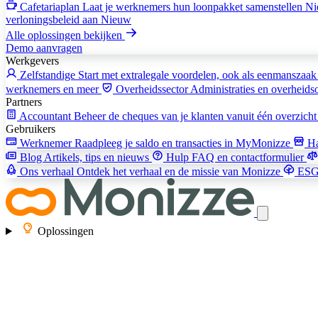
Cafetariaplan
Laat je werknemers hun loonpakket samenstellen
Ni
verloningsbeleid aan
Nieuw
Alle oplossingen bekijken
Demo aanvragen
Werkgevers
Zelfstandige
Start met extralegale voordelen, ook als eenmanszaa
werknemers en meer
Overheidssector
Administraties en overheidso
Partners
Accountant
Beheer de cheques van je klanten vanuit één overzich
Gebruikers
Werknemer
Raadpleeg je saldo en transacties in MyMonizze
H
Blog
Artikels, tips en nieuws
Hulp
FAQ en contactformulier
Ons verhaal
Ontdek het verhaal en de missie van Monizze
ES
Oplossingen