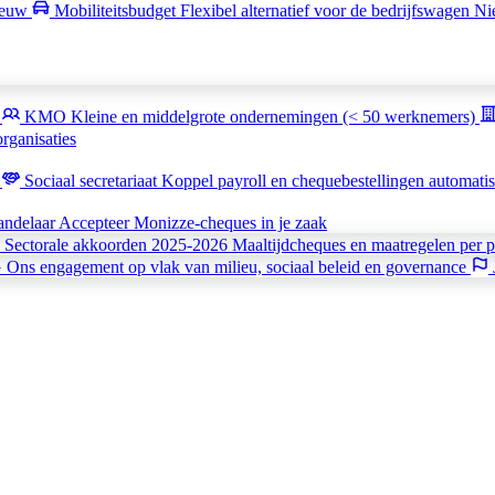
euw
Mobiliteitsbudget
Flexibel alternatief voor de bedrijfswagen
Ni
k
KMO
Kleine en middelgrote ondernemingen (< 50 werknemers)
rganisaties
t
Sociaal secretariaat
Koppel payroll en chequebestellingen automati
andelaar
Accepteer Monizze-cheques in je zaak
Sectorale akkoorden 2025-2026
Maaltijdcheques en maatregelen per p
G
Ons engagement op vlak van milieu, sociaal beleid en governance