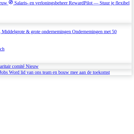
euw
Salaris- en verloningsbeheer
RewardPilot — Stuur je flexibel
Middelgrote & grote ondernemingen
Ondernemingen met 50
sch
aritair comité
Nieuw
Jobs
Word lid van ons team en bouw mee aan de toekomst