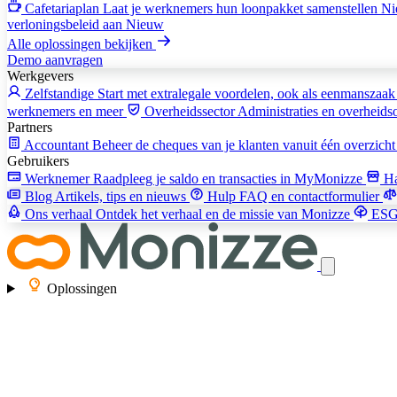
Cafetariaplan
Laat je werknemers hun loonpakket samenstellen
Ni
verloningsbeleid aan
Nieuw
Alle oplossingen bekijken
Demo aanvragen
Werkgevers
Zelfstandige
Start met extralegale voordelen, ook als eenmanszaa
werknemers en meer
Overheidssector
Administraties en overheidso
Partners
Accountant
Beheer de cheques van je klanten vanuit één overzich
Gebruikers
Werknemer
Raadpleeg je saldo en transacties in MyMonizze
H
Blog
Artikels, tips en nieuws
Hulp
FAQ en contactformulier
Ons verhaal
Ontdek het verhaal en de missie van Monizze
ES
Oplossingen