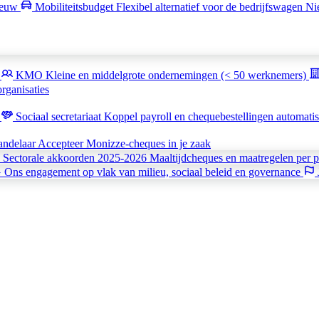
euw
Mobiliteitsbudget
Flexibel alternatief voor de bedrijfswagen
Ni
k
KMO
Kleine en middelgrote ondernemingen (< 50 werknemers)
rganisaties
t
Sociaal secretariaat
Koppel payroll en chequebestellingen automati
andelaar
Accepteer Monizze-cheques in je zaak
Sectorale akkoorden 2025-2026
Maaltijdcheques en maatregelen per p
G
Ons engagement op vlak van milieu, sociaal beleid en governance