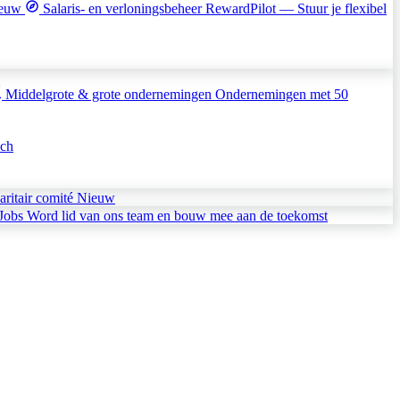
euw
Salaris- en verloningsbeheer
RewardPilot — Stuur je flexibel
Middelgrote & grote ondernemingen
Ondernemingen met 50
sch
aritair comité
Nieuw
Jobs
Word lid van ons team en bouw mee aan de toekomst