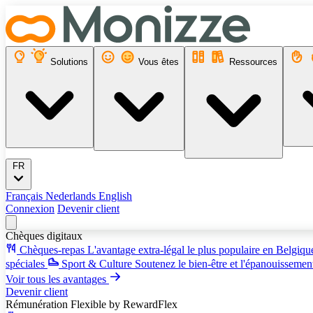
Solutions
Vous êtes
Ressources
FR
Français
Nederlands
English
Connexion
Devenir client
Chèques digitaux
Chèques-repas
L'avantage extra-légal le plus populaire en Belgiq
spéciales
Sport & Culture
Soutenez le bien-être et l'épanouissemen
Voir tous les avantages
Devenir client
Rémunération Flexible
by RewardFlex