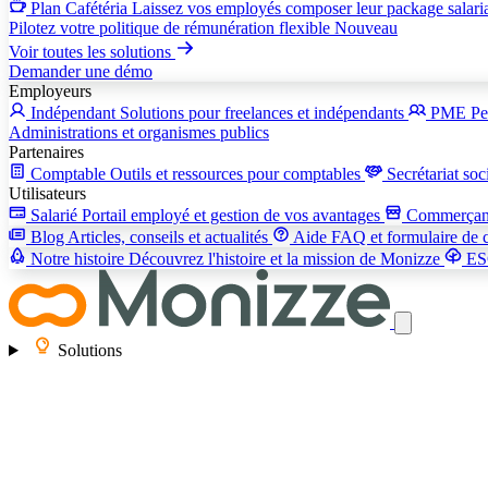
Plan Cafétéria
Laissez vos employés composer leur package salari
Pilotez votre politique de rémunération flexible
Nouveau
Voir toutes les solutions
Demander une démo
Employeurs
Indépendant
Solutions pour freelances et indépendants
PME
Pe
Administrations et organismes publics
Partenaires
Comptable
Outils et ressources pour comptables
Secrétariat soc
Utilisateurs
Salarié
Portail employé et gestion de vos avantages
Commerça
Blog
Articles, conseils et actualités
Aide
FAQ et formulaire de 
Notre histoire
Découvrez l'histoire et la mission de Monizze
E
Solutions