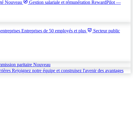
été
Nouveau
Gestion salariale et rémunération
RewardPilot —
entreprises
Entreprises de 50 employés et plus
Secteur public
mmission paritaire
Nouveau
rières
Rejoignez notre équipe et construisez l'avenir des avantages