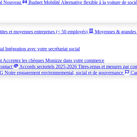
al
Nouveau
Budget Mobilité
Alternative flexible à la voiture de soci
tites et moyennes entreprises (< 50 employés)
Moyennes & grandes 
ial
Intégration avec votre secrétariat social
nt
Acceptez les chèques Monizze dans votre commerce
contact
Accords sectoriels 2025-2026
Titres-repas et mesures par co
SG
Notre engagement environnemental, social et de gouvernance
Car