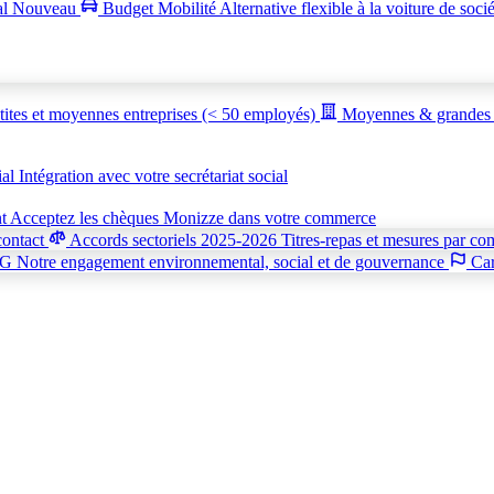
al
Nouveau
Budget Mobilité
Alternative flexible à la voiture de soci
tites et moyennes entreprises (< 50 employés)
Moyennes & grandes 
ial
Intégration avec votre secrétariat social
nt
Acceptez les chèques Monizze dans votre commerce
contact
Accords sectoriels 2025-2026
Titres-repas et mesures par co
SG
Notre engagement environnemental, social et de gouvernance
Car