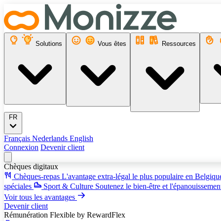
Solutions
Vous êtes
Ressources
FR
Français
Nederlands
English
Connexion
Devenir client
Chèques digitaux
Chèques-repas
L'avantage extra-légal le plus populaire en Belgiq
spéciales
Sport & Culture
Soutenez le bien-être et l'épanouissemen
Voir tous les avantages
Devenir client
Rémunération Flexible
by RewardFlex