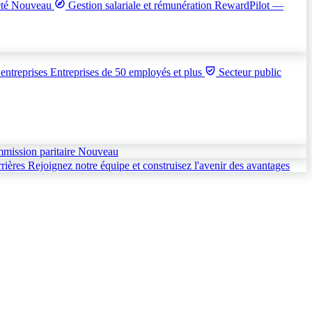
été
Nouveau
Gestion salariale et rémunération
RewardPilot —
entreprises
Entreprises de 50 employés et plus
Secteur public
mmission paritaire
Nouveau
rières
Rejoignez notre équipe et construisez l'avenir des avantages