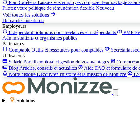
Plan Cafétéria
Laissez vos employés composer leur package salari
Pilotez votre politique de rémunération flexible
Nouveau
Voir toutes les solutions
Demander une démo
Employeurs
Indépendant
Solutions pour freelances et indépendants
PME
Pe
Administrations et organismes publics
Partenaires
Comptable
Outils et ressources pour comptables
Secrétariat soc
Utilisateurs
Salarié
Portail employé et gestion de vos avantages
Commerça
Blog
Articles, conseils et actualités
Aide
FAQ et formulaire de 
Notre histoire
Découvrez l'histoire et la mission de Monizze
E
Solutions