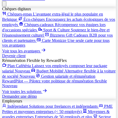
Chèques digitaux
Chèques-repas
L'avantage extra-légal le plus populaire en
Belgique
Éco-chèques
Encouragez les achats écologiques de vos
employés
Chèques-cadeaux
Récompensez vos équipes lors
d'occasions spéciales
Sport & Culture
Soutenez le bien-être et
l'épanouissement culturel
Bizzness Gift
Cadeaux B2B pour vos
clients et partenaires
Carte Monizze
Une seule carte pour tous
vos avantages
Voir tous les avantages
Devenir client
Rémunération Flexible
by RewardFlex
Plan Cafétéria
Laissez vos employés composer leur package
salarial
Nouveau
Budget Mobilité
Alternative flexible à la voiture
de société
Nouveau
Gestion salariale et rémunération
RewardPilot — Pilotez votre politique de rémunération flexible
Nouveau
Voir toutes les solutions
Demander une démo
Employeurs
Indépendant
Solutions pour freelances et indépendants
PME
Petites et moyennes entreprises (< 50 employés)
Moyennes &
grandes entreprises
Entreprises de 50 employés et plus
Secteur