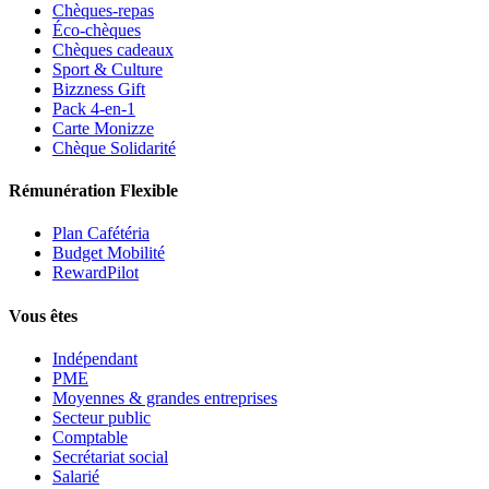
Chèques-repas
Éco-chèques
Chèques cadeaux
Sport & Culture
Bizzness Gift
Pack 4-en-1
Carte Monizze
Chèque Solidarité
Rémunération Flexible
Plan Cafétéria
Budget Mobilité
RewardPilot
Vous êtes
Indépendant
PME
Moyennes & grandes entreprises
Secteur public
Comptable
Secrétariat social
Salarié