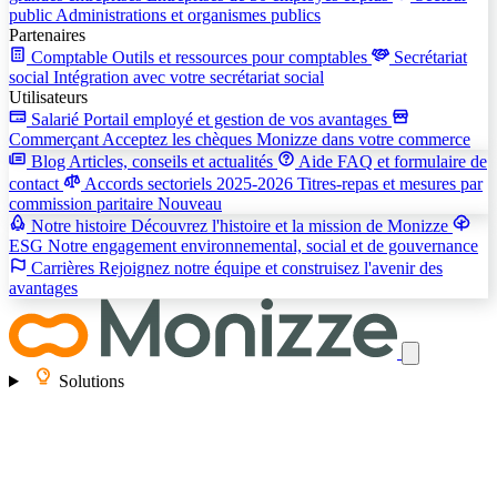
public
Administrations et organismes publics
Partenaires
Comptable
Outils et ressources pour comptables
Secrétariat
social
Intégration avec votre secrétariat social
Utilisateurs
Salarié
Portail employé et gestion de vos avantages
Commerçant
Acceptez les chèques Monizze dans votre commerce
Blog
Articles, conseils et actualités
Aide
FAQ et formulaire de
contact
Accords sectoriels 2025-2026
Titres-repas et mesures par
commission paritaire
Nouveau
Notre histoire
Découvrez l'histoire et la mission de Monizze
ESG
Notre engagement environnemental, social et de gouvernance
Carrières
Rejoignez notre équipe et construisez l'avenir des
avantages
Solutions