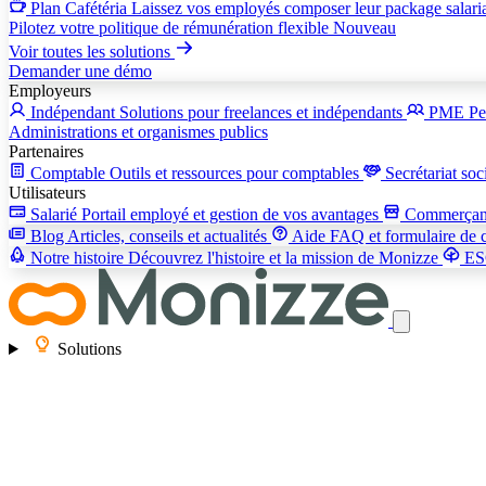
Plan Cafétéria
Laissez vos employés composer leur package salari
Pilotez votre politique de rémunération flexible
Nouveau
Voir toutes les solutions
Demander une démo
Employeurs
Indépendant
Solutions pour freelances et indépendants
PME
Pe
Administrations et organismes publics
Partenaires
Comptable
Outils et ressources pour comptables
Secrétariat soc
Utilisateurs
Salarié
Portail employé et gestion de vos avantages
Commerça
Blog
Articles, conseils et actualités
Aide
FAQ et formulaire de 
Notre histoire
Découvrez l'histoire et la mission de Monizze
E
Solutions