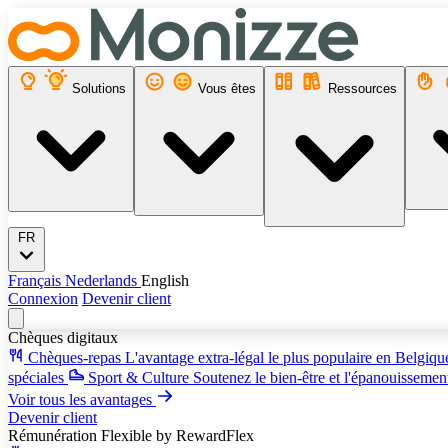
Solutions
Vous êtes
Ressources
FR
Français
Nederlands
English
Connexion
Devenir client
Chèques digitaux
Chèques-repas
L'avantage extra-légal le plus populaire en Belgiq
spéciales
Sport & Culture
Soutenez le bien-être et l'épanouissemen
Voir tous les avantages
Devenir client
Rémunération Flexible
by RewardFlex