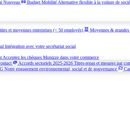
al
Nouveau
Budget Mobilité
Alternative flexible à la voiture de soci
tites et moyennes entreprises (< 50 employés)
Moyennes & grandes 
ial
Intégration avec votre secrétariat social
nt
Acceptez les chèques Monizze dans votre commerce
contact
Accords sectoriels 2025-2026
Titres-repas et mesures par co
SG
Notre engagement environnemental, social et de gouvernance
Car