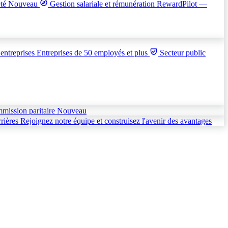
été
Nouveau
Gestion salariale et rémunération
RewardPilot —
entreprises
Entreprises de 50 employés et plus
Secteur public
mmission paritaire
Nouveau
rières
Rejoignez notre équipe et construisez l'avenir des avantages