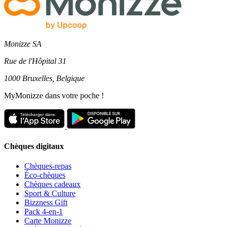
Monizze SA
Rue de l'Hôpital 31
1000 Bruxelles, Belgique
MyMonizze dans votre poche !
Chèques digitaux
Chèques-repas
Éco-chèques
Chèques cadeaux
Sport & Culture
Bizzness Gift
Pack 4-en-1
Carte Monizze