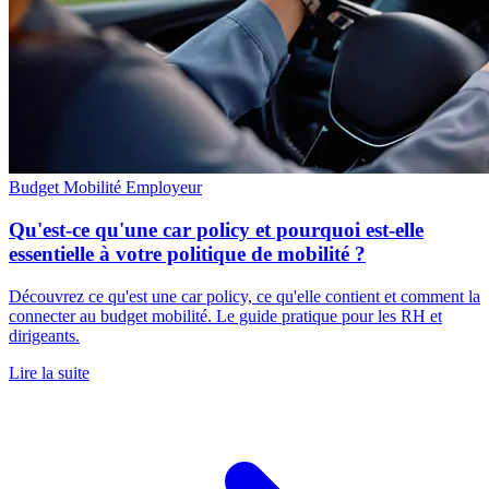
Budget Mobilité
Employeur
Qu'est-ce qu'une car policy et pourquoi est-elle
essentielle à votre politique de mobilité ?
Découvrez ce qu'est une car policy, ce qu'elle contient et comment la
connecter au budget mobilité. Le guide pratique pour les RH et
dirigeants.
Lire la suite