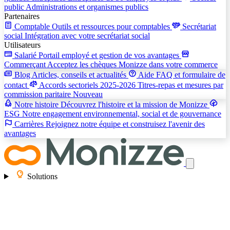
public
Administrations et organismes publics
Partenaires
Comptable
Outils et ressources pour comptables
Secrétariat
social
Intégration avec votre secrétariat social
Utilisateurs
Salarié
Portail employé et gestion de vos avantages
Commerçant
Acceptez les chèques Monizze dans votre commerce
Blog
Articles, conseils et actualités
Aide
FAQ et formulaire de
contact
Accords sectoriels 2025-2026
Titres-repas et mesures par
commission paritaire
Nouveau
Notre histoire
Découvrez l'histoire et la mission de Monizze
ESG
Notre engagement environnemental, social et de gouvernance
Carrières
Rejoignez notre équipe et construisez l'avenir des
avantages
Solutions