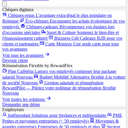
Chèques digitaux
Chèques-repas
L'avantage extra-légal le plus populaire en
Belgique
Éco-chèques
Encouragez les achats écologiques de vos
employés
Chèques-cadeaux
Récompensez vos équipes lors
d'occasions spéciales
Sport & Culture
Soutenez le bien-être et
l'épanouissement culturel
Bizzness Gift
Cadeaux B2B pour vos
clients et partenaires
Carte Monizze
Une seule carte pour tous
vos avantages
Voir tous les avantages
Devenir client
Rémunération Flexible
by RewardFlex
Plan Cafétéria
Laissez vos employés composer leur package
salarial
Nouveau
Budget Mobilité
Alternative flexible à la voiture
de société
Nouveau
Gestion salariale et rémunération
RewardPilot — Pilotez votre politique de rémunération flexible
Nouveau
Voir toutes les solutions
Demander une démo
Employeurs
Indépendant
Solutions pour freelances et indépendants
PME
Petites et moyennes entreprises (< 50 employés)
Moyennes &
grandes entreprises
Entreprises de 50 employés et plus
Secteur