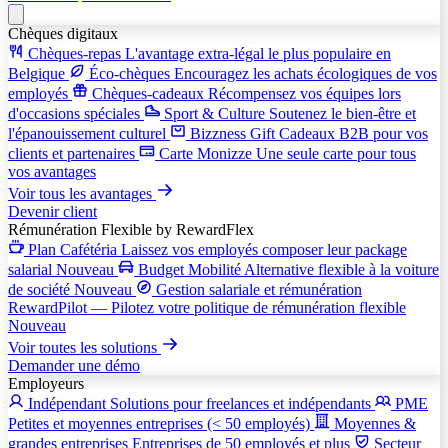
Chèques digitaux
Chèques-repas
L'avantage extra-légal le plus populaire en
Belgique
Éco-chèques
Encouragez les achats écologiques de vos
employés
Chèques-cadeaux
Récompensez vos équipes lors
d'occasions spéciales
Sport & Culture
Soutenez le bien-être et
l'épanouissement culturel
Bizzness Gift
Cadeaux B2B pour vos
clients et partenaires
Carte Monizze
Une seule carte pour tous
vos avantages
Voir tous les avantages
Devenir client
Rémunération Flexible
by RewardFlex
Plan Cafétéria
Laissez vos employés composer leur package
salarial
Nouveau
Budget Mobilité
Alternative flexible à la voiture
de société
Nouveau
Gestion salariale et rémunération
RewardPilot — Pilotez votre politique de rémunération flexible
Nouveau
Voir toutes les solutions
Demander une démo
Employeurs
Indépendant
Solutions pour freelances et indépendants
PME
Petites et moyennes entreprises (< 50 employés)
Moyennes &
grandes entreprises
Entreprises de 50 employés et plus
Secteur