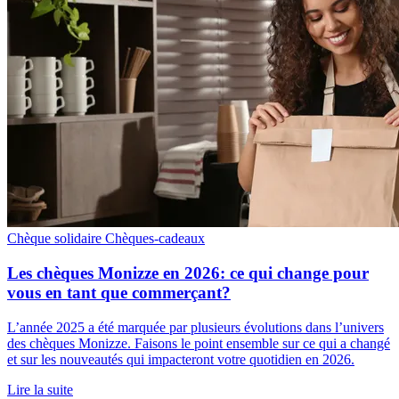
Chèque solidaire
Chèques-cadeaux
Les chèques Monizze en 2026: ce qui change pour
vous en tant que commerçant?
L’année 2025 a été marquée par plusieurs évolutions dans l’univers
des chèques Monizze. Faisons le point ensemble sur ce qui a changé
et sur les nouveautés qui impacteront votre quotidien en 2026.
Lire la suite