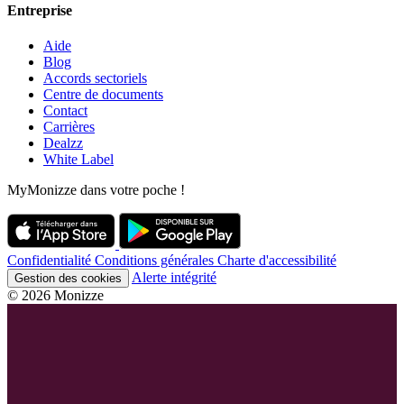
Entreprise
Aide
Blog
Accords sectoriels
Centre de documents
Contact
Carrières
Dealzz
White Label
MyMonizze dans votre poche !
Confidentialité
Conditions générales
Charte d'accessibilité
Alerte intégrité
Gestion des cookies
© 2026 Monizze