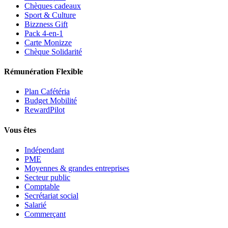
Chèques cadeaux
Sport & Culture
Bizzness Gift
Pack 4-en-1
Carte Monizze
Chèque Solidarité
Rémunération Flexible
Plan Cafétéria
Budget Mobilité
RewardPilot
Vous êtes
Indépendant
PME
Moyennes & grandes entreprises
Secteur public
Comptable
Secrétariat social
Salarié
Commerçant