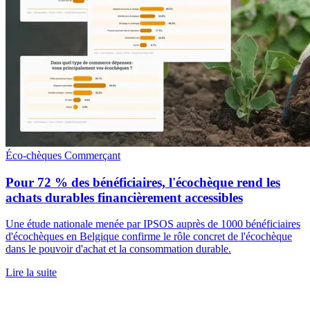
Éco-chèques
Commerçant
Pour 72 % des bénéficiaires, l'écochèque rend les
achats durables financièrement accessibles
Une étude nationale menée par IPSOS auprès de 1000 bénéficiaires
d'écochèques en Belgique confirme le rôle concret de l'écochèque
dans le pouvoir d'achat et la consommation durable.
Lire la suite