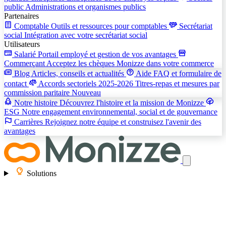
public
Administrations et organismes publics
Partenaires
Comptable
Outils et ressources pour comptables
Secrétariat
social
Intégration avec votre secrétariat social
Utilisateurs
Salarié
Portail employé et gestion de vos avantages
Commerçant
Acceptez les chèques Monizze dans votre commerce
Blog
Articles, conseils et actualités
Aide
FAQ et formulaire de
contact
Accords sectoriels 2025-2026
Titres-repas et mesures par
commission paritaire
Nouveau
Notre histoire
Découvrez l'histoire et la mission de Monizze
ESG
Notre engagement environnemental, social et de gouvernance
Carrières
Rejoignez notre équipe et construisez l'avenir des
avantages
Solutions