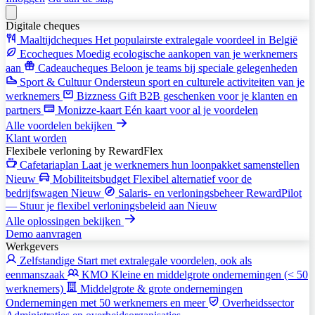
Digitale cheques
Maaltijdcheques
Het populairste extralegale voordeel in België
Ecocheques
Moedig ecologische aankopen van je werknemers
aan
Cadeaucheques
Beloon je teams bij speciale gelegenheden
Sport & Cultuur
Ondersteun sport en culturele activiteiten van je
werknemers
Bizzness Gift
B2B geschenken voor je klanten en
partners
Monizze-kaart
Eén kaart voor al je voordelen
Alle voordelen bekijken
Klant worden
Flexibele verloning
by RewardFlex
Cafetariaplan
Laat je werknemers hun loonpakket samenstellen
Nieuw
Mobiliteitsbudget
Flexibel alternatief voor de
bedrijfswagen
Nieuw
Salaris- en verloningsbeheer
RewardPilot
— Stuur je flexibel verloningsbeleid aan
Nieuw
Alle oplossingen bekijken
Demo aanvragen
Werkgevers
Zelfstandige
Start met extralegale voordelen, ook als
eenmanszaak
KMO
Kleine en middelgrote ondernemingen (< 50
werknemers)
Middelgrote & grote ondernemingen
Ondernemingen met 50 werknemers en meer
Overheidssector