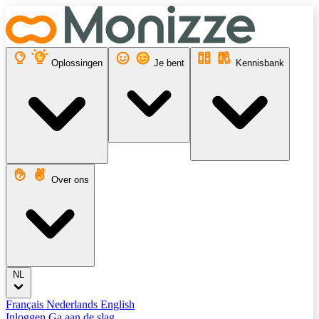
Oplossingen
Je bent
Kennisbank
Over ons
NL
Français
Nederlands
English
Inloggen
Ga aan de slag