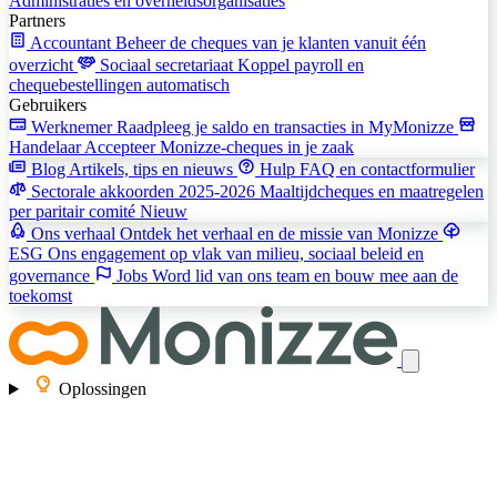
Administraties en overheidsorganisaties
Partners
Accountant
Beheer de cheques van je klanten vanuit één
overzicht
Sociaal secretariaat
Koppel payroll en
chequebestellingen automatisch
Gebruikers
Werknemer
Raadpleeg je saldo en transacties in MyMonizze
Handelaar
Accepteer Monizze-cheques in je zaak
Blog
Artikels, tips en nieuws
Hulp
FAQ en contactformulier
Sectorale akkoorden 2025-2026
Maaltijdcheques en maatregelen
per paritair comité
Nieuw
Ons verhaal
Ontdek het verhaal en de missie van Monizze
ESG
Ons engagement op vlak van milieu, sociaal beleid en
governance
Jobs
Word lid van ons team en bouw mee aan de
toekomst
Oplossingen