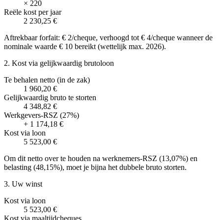
×
220
Reële kost per jaar
2 230,25 €
Aftrekbaar forfait: € 2/cheque, verhoogd tot € 4/cheque wanneer de
nominale waarde € 10 bereikt (wettelijk max. 2026).
2. Kost via gelijkwaardig brutoloon
Te behalen netto (in de zak)
1 960,20 €
Gelijkwaardig bruto te storten
4 348,82 €
Werkgevers-RSZ (27%)
+
1 174,18 €
Kost via loon
5 523,00 €
Om dit netto over te houden na werknemers-RSZ (13,07%) en
belasting (48,15%), moet je bijna het dubbele bruto storten.
3. Uw winst
Kost via loon
5 523,00 €
Kost via maaltijdcheques