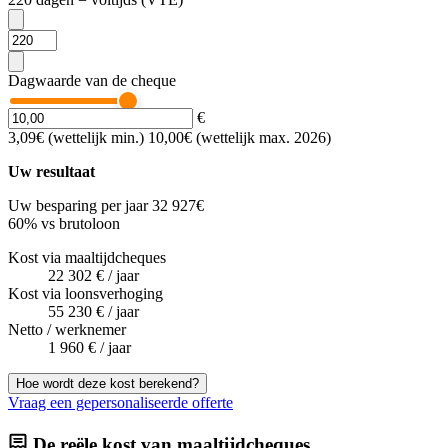
Dagwaarde van de cheque
€
3,09€ (wettelijk min.)
10,00€ (wettelijk max. 2026)
Uw resultaat
Uw besparing per jaar
32 927
€
60
%
vs brutoloon
Kost via maaltijdcheques
22 302 €
/ jaar
Kost via loonsverhoging
55 230 €
/ jaar
Netto / werknemer
1 960 €
/ jaar
Hoe wordt deze kost berekend?
Vraag een gepersonaliseerde offerte
De reële kost van maaltijdcheques