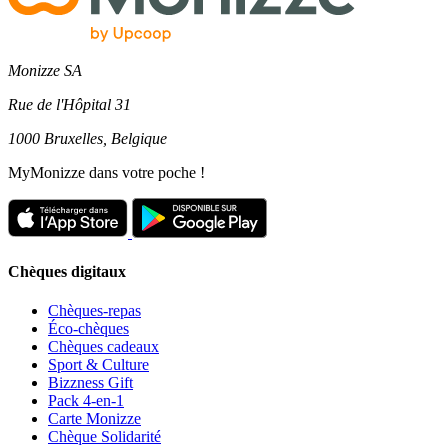
Monizze SA
Rue de l'Hôpital 31
1000 Bruxelles, Belgique
MyMonizze dans votre poche !
Chèques digitaux
Chèques-repas
Éco-chèques
Chèques cadeaux
Sport & Culture
Bizzness Gift
Pack 4-en-1
Carte Monizze
Chèque Solidarité