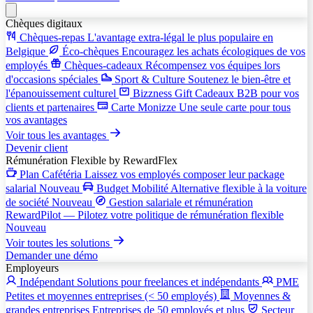
Chèques digitaux
Chèques-repas
L'avantage extra-légal le plus populaire en
Belgique
Éco-chèques
Encouragez les achats écologiques de vos
employés
Chèques-cadeaux
Récompensez vos équipes lors
d'occasions spéciales
Sport & Culture
Soutenez le bien-être et
l'épanouissement culturel
Bizzness Gift
Cadeaux B2B pour vos
clients et partenaires
Carte Monizze
Une seule carte pour tous
vos avantages
Voir tous les avantages
Devenir client
Rémunération Flexible
by RewardFlex
Plan Cafétéria
Laissez vos employés composer leur package
salarial
Nouveau
Budget Mobilité
Alternative flexible à la voiture
de société
Nouveau
Gestion salariale et rémunération
RewardPilot — Pilotez votre politique de rémunération flexible
Nouveau
Voir toutes les solutions
Demander une démo
Employeurs
Indépendant
Solutions pour freelances et indépendants
PME
Petites et moyennes entreprises (< 50 employés)
Moyennes &
grandes entreprises
Entreprises de 50 employés et plus
Secteur