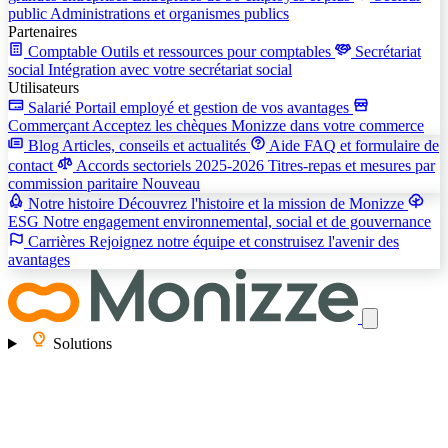
public
Administrations et organismes publics
Partenaires
Comptable
Outils et ressources pour comptables
Secrétariat
social
Intégration avec votre secrétariat social
Utilisateurs
Salarié
Portail employé et gestion de vos avantages
Commerçant
Acceptez les chèques Monizze dans votre commerce
Blog
Articles, conseils et actualités
Aide
FAQ et formulaire de
contact
Accords sectoriels 2025-2026
Titres-repas et mesures par
commission paritaire
Nouveau
Notre histoire
Découvrez l'histoire et la mission de Monizze
ESG
Notre engagement environnemental, social et de gouvernance
Carrières
Rejoignez notre équipe et construisez l'avenir des
avantages
Solutions