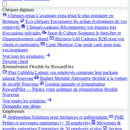
Chèques digitaux
Chèques-repas
L'avantage extra-légal le plus populaire en
Belgique
Éco-chèques
Encouragez les achats écologiques de vos
employés
Chèques-cadeaux
Récompensez vos équipes lors
d'occasions spéciales
Sport & Culture
Soutenez le bien-être et
l'épanouissement culturel
Bizzness Gift
Cadeaux B2B pour vos
clients et partenaires
Carte Monizze
Une seule carte pour tous
vos avantages
Voir tous les avantages
Devenir client
Rémunération Flexible
by RewardFlex
Plan Cafétéria
Laissez vos employés composer leur package
salarial
Nouveau
Budget Mobilité
Alternative flexible à la voiture
de société
Nouveau
Gestion salariale et rémunération
RewardPilot — Pilotez votre politique de rémunération flexible
Nouveau
Voir toutes les solutions
Demander une démo
Employeurs
Indépendant
Solutions pour freelances et indépendants
PME
Petites et moyennes entreprises (< 50 employés)
Moyennes &
grandes entreprises
Entreprises de 50 employés et plus
Secteur