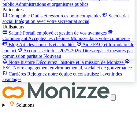
public
Administrations et organismes publics
Partenaires
Comptable
Outils et ressources pour comptables
Secrétariat
social
Intégration avec votre secrétariat social
Utilisateurs
Salarié
Portail employé et gestion de vos avantages
Commerçant
Acceptez les chèques Monizze dans votre commerce
Blog
Articles, conseils et actualités
Aide
FAQ et formulaire de
contact
Accords sectoriels 2025-2026
Titres-repas et mesures par
commission paritaire
Nouveau
Notre histoire
Découvrez l'histoire et la mission de Monizze
ESG
Notre engagement environnemental, social et de gouvernance
Carrières
Rejoignez notre équipe et construisez l'avenir des
avantages
Solutions