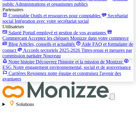
public
Administrations et organismes publics
Partenaires
Comptable
Outils et ressources pour comptables
Secrétariat
social
Intégration avec votre secrétariat social
Utilisateurs
Salarié
Portail employé et gestion de vos avantages
Commerçant
Acceptez les chèques Monizze dans votre commerce
Blog
Articles, conseils et actualités
Aide
FAQ et formulaire de
contact
Accords sectoriels 2025-2026
Titres-repas et mesures par
commission paritaire
Nouveau
Notre histoire
Découvrez l'histoire et la mission de Monizze
ESG
Notre engagement environnemental, social et de gouvernance
Carrières
Rejoignez notre équipe et construisez l'avenir des
avantages
Solutions