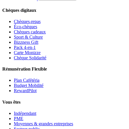
Chèques digitaux
Chèques-repas
Éco-chèques
Chèques cadeaux
Sport & Culture
Bizzness Gift
Pack 4-en-1
Carte Monizze
Chèque Solidarité
Rémunération Flexible
Plan Cafétéria
Budget Mobilité
RewardPilot
Vous êtes
Indépendant
PME
Moyennes & grandes entreprises
Secteur public