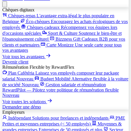
Chèques digitaux
Chèques-repas
L'avantage extra-légal le plus populaire en
Belgique
Éco-chèques
Encouragez les achats écologiques de vos
employés
Chèques-cadeaux
Récompensez vos équipes lors
d'occasions spéciales
Sport & Culture
Soutenez le bien-être et
l'épanouissement culturel
Bizzness Gift
Cadeaux B2B pour vos
clients et partenaires
Carte Monizze
Une seule carte pour tous
vos avantages
Voir tous les avantages
Devenir client
Rémunération Flexible
by RewardFlex
Plan Cafétéria
Laissez vos employés composer leur package
salarial
Nouveau
Budget Mobilité
Alternative flexible à la voiture
de société
Nouveau
Gestion salariale et rémunération
RewardPilot — Pilotez votre politique de rémunération flexible
Nouveau
Voir toutes les solutions
Demander une démo
Employeurs
Indépendant
Solutions pour freelances et indépendants
PME
Petites et moyennes entreprises (< 50 employés)
Moyennes &
grandes entreprises
Entreprises de 50 employés et plus
Secteur