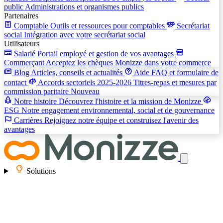
public
Administrations et organismes publics
Partenaires
Comptable
Outils et ressources pour comptables
Secrétariat
social
Intégration avec votre secrétariat social
Utilisateurs
Salarié
Portail employé et gestion de vos avantages
Commerçant
Acceptez les chèques Monizze dans votre commerce
Blog
Articles, conseils et actualités
Aide
FAQ et formulaire de
contact
Accords sectoriels 2025-2026
Titres-repas et mesures par
commission paritaire
Nouveau
Notre histoire
Découvrez l'histoire et la mission de Monizze
ESG
Notre engagement environnemental, social et de gouvernance
Carrières
Rejoignez notre équipe et construisez l'avenir des
avantages
Solutions