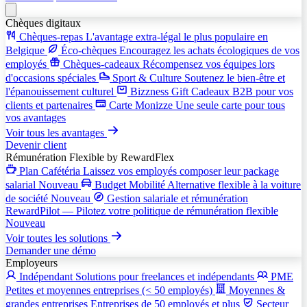
Chèques digitaux
Chèques-repas
L'avantage extra-légal le plus populaire en
Belgique
Éco-chèques
Encouragez les achats écologiques de vos
employés
Chèques-cadeaux
Récompensez vos équipes lors
d'occasions spéciales
Sport & Culture
Soutenez le bien-être et
l'épanouissement culturel
Bizzness Gift
Cadeaux B2B pour vos
clients et partenaires
Carte Monizze
Une seule carte pour tous
vos avantages
Voir tous les avantages
Devenir client
Rémunération Flexible
by RewardFlex
Plan Cafétéria
Laissez vos employés composer leur package
salarial
Nouveau
Budget Mobilité
Alternative flexible à la voiture
de société
Nouveau
Gestion salariale et rémunération
RewardPilot — Pilotez votre politique de rémunération flexible
Nouveau
Voir toutes les solutions
Demander une démo
Employeurs
Indépendant
Solutions pour freelances et indépendants
PME
Petites et moyennes entreprises (< 50 employés)
Moyennes &
grandes entreprises
Entreprises de 50 employés et plus
Secteur