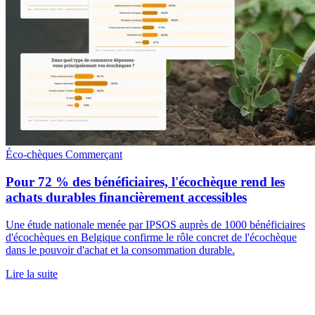
Éco-chèques
Commerçant
Pour 72 % des bénéficiaires, l'écochèque rend les
achats durables financièrement accessibles
Une étude nationale menée par IPSOS auprès de 1000 bénéficiaires
d'écochèques en Belgique confirme le rôle concret de l'écochèque
dans le pouvoir d'achat et la consommation durable.
Lire la suite