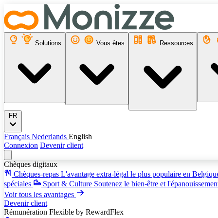
Solutions
Vous êtes
Ressources
FR
Français
Nederlands
English
Connexion
Devenir client
Chèques digitaux
Chèques-repas
L'avantage extra-légal le plus populaire en Belgiq
spéciales
Sport & Culture
Soutenez le bien-être et l'épanouissemen
Voir tous les avantages
Devenir client
Rémunération Flexible
by RewardFlex