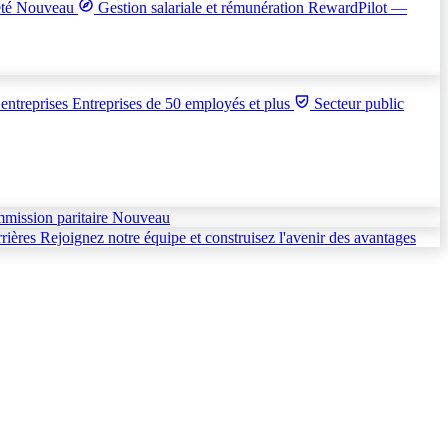
été
Nouveau
Gestion salariale et rémunération
RewardPilot —
entreprises
Entreprises de 50 employés et plus
Secteur public
mmission paritaire
Nouveau
rières
Rejoignez notre équipe et construisez l'avenir des avantages