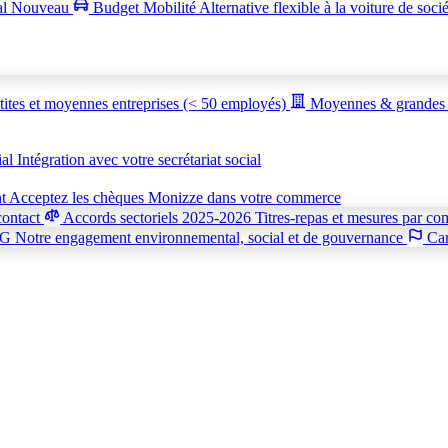
al
Nouveau
Budget Mobilité
Alternative flexible à la voiture de soci
tites et moyennes entreprises (< 50 employés)
Moyennes & grandes 
ial
Intégration avec votre secrétariat social
nt
Acceptez les chèques Monizze dans votre commerce
contact
Accords sectoriels 2025-2026
Titres-repas et mesures par co
SG
Notre engagement environnemental, social et de gouvernance
Car