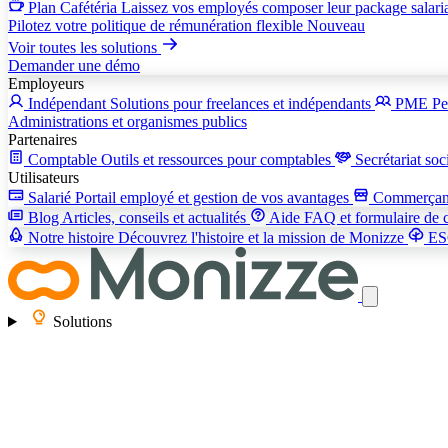
Plan Cafétéria
Laissez vos employés composer leur package salari
Pilotez votre politique de rémunération flexible
Nouveau
Voir toutes les solutions
Demander une démo
Employeurs
Indépendant
Solutions pour freelances et indépendants
PME
Pe
Administrations et organismes publics
Partenaires
Comptable
Outils et ressources pour comptables
Secrétariat soc
Utilisateurs
Salarié
Portail employé et gestion de vos avantages
Commerça
Blog
Articles, conseils et actualités
Aide
FAQ et formulaire de 
Notre histoire
Découvrez l'histoire et la mission de Monizze
E
Solutions