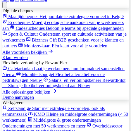
Digitale cheques
Maaltijdcheques
Het populairste extralegale voordeel in België
Ecocheques
Moedig ecologische aankopen van je werknemers
aan
Cadeaucheques
Beloon je teams bij speciale gelegenheden
Sport & Cultuur
Ondersteun sport en culturele activiteiten van je
werknemers
Bizzness Gift
B2B geschenken voor je klanten en
partners
Monizze-kaart
Eén kaart voor al je voordelen
Alle voordelen bekijken
Klant worden
Flexibele verloning
by RewardFlex
Cafetariaplan
Laat je werknemers hun loonpakket samenstellen
Nieuw
Mobiliteitsbudget
Flexibel alternatief voor de
bedrijfswagen
Nieuw
Salaris- en verloningsbeheer
RewardPilot
— Stuur je flexibel verloningsbeleid aan
Nieuw
Alle oplossingen bekijken
Demo aanvragen
Werkgevers
Zelfstandige
Start met extralegale voordelen, ook als
eenmanszaak
KMO
Kleine en middelgrote ondernemingen (< 50
werknemers)
Middelgrote & grote ondernemingen
Ondernemingen met 50 werknemers en meer
Overheidssector