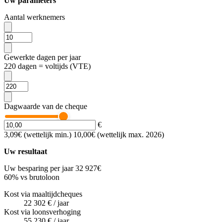
Uw parameters
Aantal werknemers
Gewerkte dagen per jaar
220 dagen = voltijds (VTE)
Dagwaarde van de cheque
€
3,09€ (wettelijk min.)
10,00€ (wettelijk max. 2026)
Uw resultaat
Uw besparing per jaar
32 927
€
60
%
vs brutoloon
Kost via maaltijdcheques
22 302 €
/ jaar
Kost via loonsverhoging
55 230 €
/ jaar