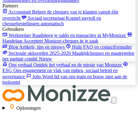
Administraties en overheidsorganisaties
Partners
Accountant
Beheer de cheques van je klanten vanuit één
overzicht
Sociaal secretariaat
Koppel payroll en
chequebestellingen automatisch
Gebruikers
Werknemer
Raadpleeg je saldo en transacties in MyMonizze
Handelaar
Accepteer Monizze-cheques in je zaak
Blog
Artikels, tips en nieuws
Hulp
FAQ en contactformulier
Sectorale akkoorden 2025-2026
Maaltijdcheques en maatregelen
per paritair comité
Nieuw
Ons verhaal
Ontdek het verhaal en de missie van Monizze
ESG
Ons engagement op vlak van milieu, sociaal beleid en
governance
Jobs
Word lid van ons team en bouw mee aan de
toekomst
Oplossingen