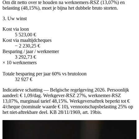
Om dit netto over te houden na werknemers-RSZ (13,07%) en
belasting (48,15%), moet je bijna het dubbele bruto storten.
3. Uw winst
Kost via loon
5 523,00 €
Kost via maaltijdcheques
−
2 230,25 €
Besparing / jaar / werknemer
3 292,73 €
×
10
werknemers
Totale besparing per jaar
60%
vs brutoloon
32 927 €
Indicatieve schatting — Belgische regelgeving 2026. Persoonlijk
aandeel: € 1,09/dag. Werkgever-RSZ 27%, werknemer-RSZ
13,07%, marginaal tarief 48,15%. Werkgeversaftrek beperkt tot €
4/cheque (nominale waarde € 10), vennootschapsbelasting 25% op
het niet-aftrekbare deel. KB 28/11/1969, art. 19bis.