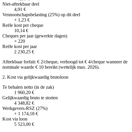
Niet-aftrekbaar deel
4,91 €
Vennootschapsbelasting (25%) op dit deel
+
1,23 €
Reële kost per cheque
10,14 €
Cheques per jaar (gewerkte dagen)
×
220
Reële kost per jaar
2 230,25 €
Aftrekbaar forfait: € 2/cheque, verhoogd tot € 4/cheque wanneer de
nominale waarde € 10 bereikt (wettelijk max. 2026).
2. Kost via gelijkwaardig brutoloon
Te behalen netto (in de zak)
1 960,20 €
Gelijkwaardig bruto te storten
4 348,82 €
Werkgevers-RSZ (27%)
+
1 174,18 €
Kost via loon
5 523,00 €