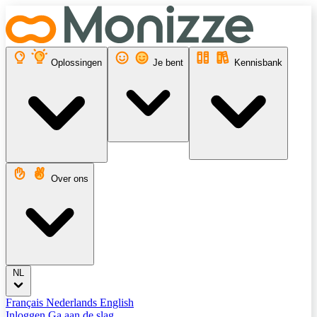
Oplossingen
Je bent
Kennisbank
Over ons
NL
Français
Nederlands
English
Inloggen
Ga aan de slag