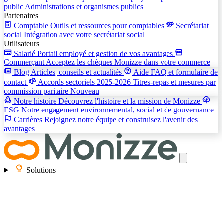
public
Administrations et organismes publics
Partenaires
Comptable
Outils et ressources pour comptables
Secrétariat
social
Intégration avec votre secrétariat social
Utilisateurs
Salarié
Portail employé et gestion de vos avantages
Commerçant
Acceptez les chèques Monizze dans votre commerce
Blog
Articles, conseils et actualités
Aide
FAQ et formulaire de
contact
Accords sectoriels 2025-2026
Titres-repas et mesures par
commission paritaire
Nouveau
Notre histoire
Découvrez l'histoire et la mission de Monizze
ESG
Notre engagement environnemental, social et de gouvernance
Carrières
Rejoignez notre équipe et construisez l'avenir des
avantages
Solutions