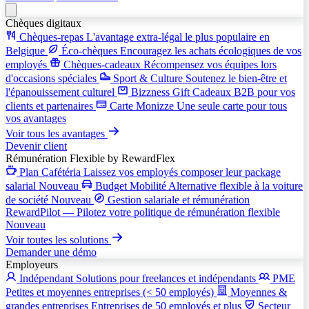
Chèques digitaux
Chèques-repas
L'avantage extra-légal le plus populaire en
Belgique
Éco-chèques
Encouragez les achats écologiques de vos
employés
Chèques-cadeaux
Récompensez vos équipes lors
d'occasions spéciales
Sport & Culture
Soutenez le bien-être et
l'épanouissement culturel
Bizzness Gift
Cadeaux B2B pour vos
clients et partenaires
Carte Monizze
Une seule carte pour tous
vos avantages
Voir tous les avantages
Devenir client
Rémunération Flexible
by RewardFlex
Plan Cafétéria
Laissez vos employés composer leur package
salarial
Nouveau
Budget Mobilité
Alternative flexible à la voiture
de société
Nouveau
Gestion salariale et rémunération
RewardPilot — Pilotez votre politique de rémunération flexible
Nouveau
Voir toutes les solutions
Demander une démo
Employeurs
Indépendant
Solutions pour freelances et indépendants
PME
Petites et moyennes entreprises (< 50 employés)
Moyennes &
grandes entreprises
Entreprises de 50 employés et plus
Secteur