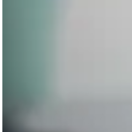
Où les utiliser
Où pouvez-vous utiliser vos chèques-cadeaux ?
La question « où utiliser ses chèques-cadeaux » trouve une réponse
simple chez Monizze : partout dans notre réseau de commerçants
partenaires en Belgique. Vous les dépensez en magasin comme en
ligne, sans aucune restriction de catégorie. Mode, high-tech, déco,
bien-être, culture ou voyages : la liberté de choix est totale.