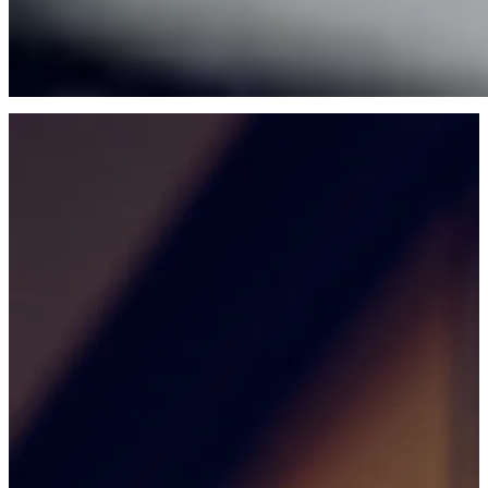
En magasin, payez directement avec votre carte Monizze chez les
enseignes participantes. En ligne, la carte virtuelle Visa Monizze
vous permet de régler vos achats sur les boutiques belges et
internationales. Consultez la carte du réseau pour trouver un point de
vente près de chez vous.