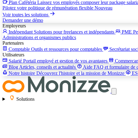
Plan Cafétéria
Laissez vos employés composer leur package salari
Pilotez votre politique de rémunération flexible
Nouveau
Voir toutes les solutions
Demander une démo
Employeurs
Indépendant
Solutions pour freelances et indépendants
PME
Pe
Administrations et organismes publics
Partenaires
Comptable
Outils et ressources pour comptables
Secrétariat soc
Utilisateurs
Salarié
Portail employé et gestion de vos avantages
Commerça
Blog
Articles, conseils et actualités
Aide
FAQ et formulaire de 
Notre histoire
Découvrez l'histoire et la mission de Monizze
E
Solutions