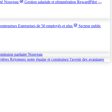
été
Nouveau
Gestion salariale et rémunération
RewardPilot —
entreprises
Entreprises de 50 employés et plus
Secteur public
mmission paritaire
Nouveau
rières
Rejoignez notre équipe et construisez l'avenir des avantages