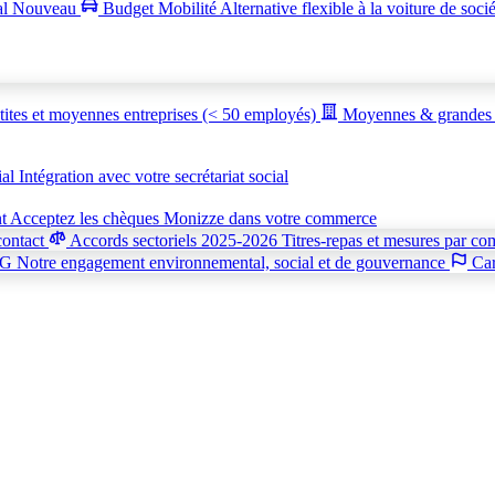
al
Nouveau
Budget Mobilité
Alternative flexible à la voiture de soci
tites et moyennes entreprises (< 50 employés)
Moyennes & grandes 
ial
Intégration avec votre secrétariat social
nt
Acceptez les chèques Monizze dans votre commerce
contact
Accords sectoriels 2025-2026
Titres-repas et mesures par co
SG
Notre engagement environnemental, social et de gouvernance
Car