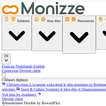
Solutions
Vous êtes
Ressources
FR
Français
Nederlands
English
Connexion
Devenir client
Chèques digitaux
Chèques-repas
L'avantage extra-légal le plus populaire en Belgiq
spéciales
Sport & Culture
Soutenez le bien-être et l'épanouissemen
Voir tous les avantages
Devenir client
Rémunération Flexible
by RewardFlex