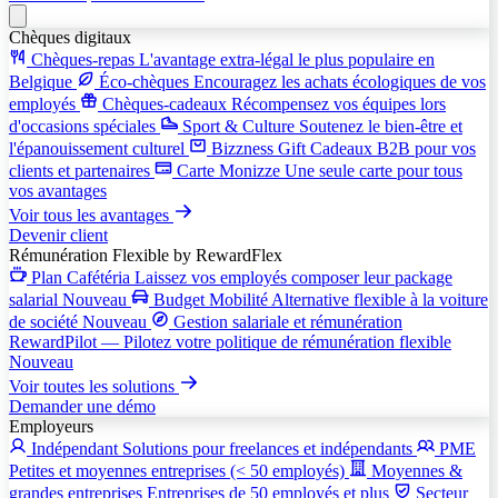
Chèques digitaux
Chèques-repas
L'avantage extra-légal le plus populaire en
Belgique
Éco-chèques
Encouragez les achats écologiques de vos
employés
Chèques-cadeaux
Récompensez vos équipes lors
d'occasions spéciales
Sport & Culture
Soutenez le bien-être et
l'épanouissement culturel
Bizzness Gift
Cadeaux B2B pour vos
clients et partenaires
Carte Monizze
Une seule carte pour tous
vos avantages
Voir tous les avantages
Devenir client
Rémunération Flexible
by RewardFlex
Plan Cafétéria
Laissez vos employés composer leur package
salarial
Nouveau
Budget Mobilité
Alternative flexible à la voiture
de société
Nouveau
Gestion salariale et rémunération
RewardPilot — Pilotez votre politique de rémunération flexible
Nouveau
Voir toutes les solutions
Demander une démo
Employeurs
Indépendant
Solutions pour freelances et indépendants
PME
Petites et moyennes entreprises (< 50 employés)
Moyennes &
grandes entreprises
Entreprises de 50 employés et plus
Secteur