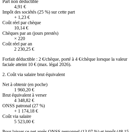
Part non déductible
4,91 €
Impôt des sociétés (25 %) sur cette part
+
1,23 €
Coût réel par chèque
10,14 €
Chèques par an (jours prestés)
×
220
Coût réel par an
2 230,25 €
Forfait déductible : 2 €/chèque, porté à 4 €/chèque lorsque la valeur
faciale atteint 10 € (max. légal 2026).
2. Coût via salaire brut équivalent
Net à obtenir (en poche)
1 960,20 €
Brut équivalent à verser
4 348,82 €
ONSS patronal (27 %)
+
1 174,18 €
Coût via salaire
5 523,00 €
Pour laisser ce net après ONSS personnel (13,07 %) et impôt (48,15