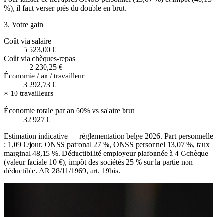
%), il faut verser près du double en brut.
3. Votre gain
Coût via salaire
5 523,00 €
Coût via chèques-repas
−
2 230,25 €
Économie / an / travailleur
3 292,73 €
×
10
travailleurs
Économie totale par an
60%
vs salaire brut
32 927 €
Estimation indicative — réglementation belge 2026. Part personnelle
: 1,09 €/jour. ONSS patronal 27 %, ONSS personnel 13,07 %, taux
marginal 48,15 %. Déductibilité employeur plafonnée à 4 €/chèque
(valeur faciale 10 €), impôt des sociétés 25 % sur la partie non
déductible. AR 28/11/1969, art. 19bis.