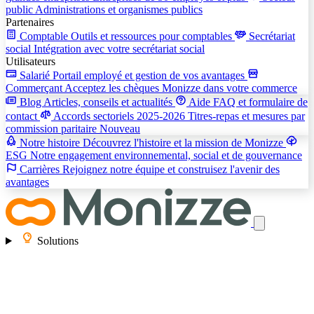
public
Administrations et organismes publics
Partenaires
Comptable
Outils et ressources pour comptables
Secrétariat
social
Intégration avec votre secrétariat social
Utilisateurs
Salarié
Portail employé et gestion de vos avantages
Commerçant
Acceptez les chèques Monizze dans votre commerce
Blog
Articles, conseils et actualités
Aide
FAQ et formulaire de
contact
Accords sectoriels 2025-2026
Titres-repas et mesures par
commission paritaire
Nouveau
Notre histoire
Découvrez l'histoire et la mission de Monizze
ESG
Notre engagement environnemental, social et de gouvernance
Carrières
Rejoignez notre équipe et construisez l'avenir des
avantages
Solutions