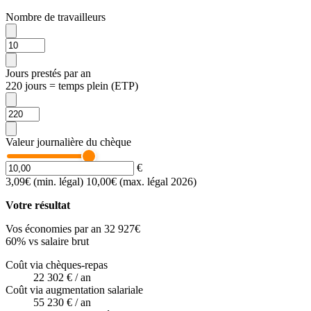
Nombre de travailleurs
Jours prestés par an
220 jours = temps plein (ETP)
Valeur journalière du chèque
€
3,09€ (min. légal)
10,00€ (max. légal 2026)
Votre résultat
Vos économies par an
32 927
€
60
%
vs salaire brut
Coût via chèques-repas
22 302 €
/ an
Coût via augmentation salariale
55 230 €
/ an