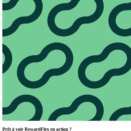
Prêt à voir RewardFlex en action ?