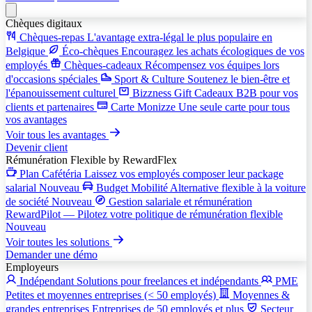
Chèques digitaux
Chèques-repas
L'avantage extra-légal le plus populaire en
Belgique
Éco-chèques
Encouragez les achats écologiques de vos
employés
Chèques-cadeaux
Récompensez vos équipes lors
d'occasions spéciales
Sport & Culture
Soutenez le bien-être et
l'épanouissement culturel
Bizzness Gift
Cadeaux B2B pour vos
clients et partenaires
Carte Monizze
Une seule carte pour tous
vos avantages
Voir tous les avantages
Devenir client
Rémunération Flexible
by RewardFlex
Plan Cafétéria
Laissez vos employés composer leur package
salarial
Nouveau
Budget Mobilité
Alternative flexible à la voiture
de société
Nouveau
Gestion salariale et rémunération
RewardPilot — Pilotez votre politique de rémunération flexible
Nouveau
Voir toutes les solutions
Demander une démo
Employeurs
Indépendant
Solutions pour freelances et indépendants
PME
Petites et moyennes entreprises (< 50 employés)
Moyennes &
grandes entreprises
Entreprises de 50 employés et plus
Secteur