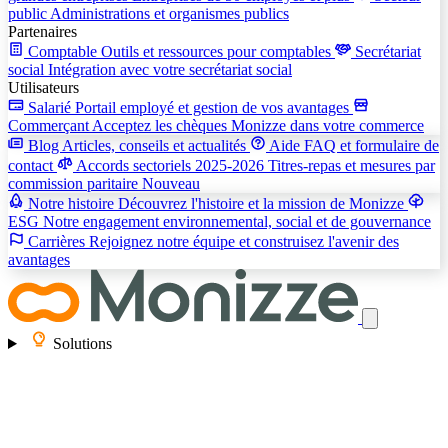
public
Administrations et organismes publics
Partenaires
Comptable
Outils et ressources pour comptables
Secrétariat
social
Intégration avec votre secrétariat social
Utilisateurs
Salarié
Portail employé et gestion de vos avantages
Commerçant
Acceptez les chèques Monizze dans votre commerce
Blog
Articles, conseils et actualités
Aide
FAQ et formulaire de
contact
Accords sectoriels 2025-2026
Titres-repas et mesures par
commission paritaire
Nouveau
Notre histoire
Découvrez l'histoire et la mission de Monizze
ESG
Notre engagement environnemental, social et de gouvernance
Carrières
Rejoignez notre équipe et construisez l'avenir des
avantages
Solutions