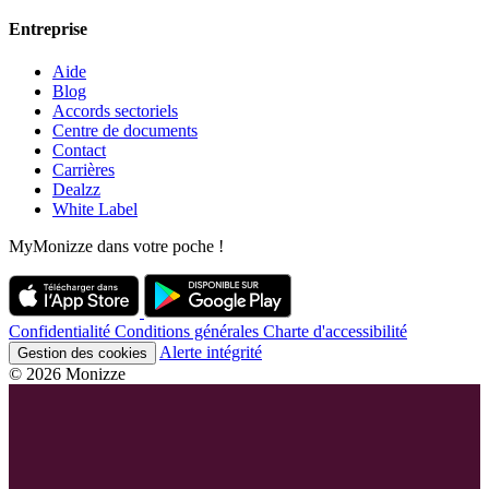
Entreprise
Aide
Blog
Accords sectoriels
Centre de documents
Contact
Carrières
Dealzz
White Label
MyMonizze dans votre poche !
Confidentialité
Conditions générales
Charte d'accessibilité
Alerte intégrité
Gestion des cookies
© 2026 Monizze