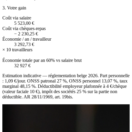
3. Votre gain
Coût via salaire
5 523,00 €
Coût via chèques-repas
−
2 230,25 €
Économie / an / travailleur
3 292,73 €
×
10
travailleurs
Économie totale par an
60%
vs salaire brut
32 927 €
Estimation indicative — réglementation belge 2026. Part personnelle
: 1,09 €/jour. ONSS patronal 27 %, ONSS personnel 13,07 %, taux
marginal 48,15 %. Déductibilité employeur plafonnée à 4 €/chèque
(valeur faciale 10 €), impôt des sociétés 25 % sur la partie non
déductible. AR 28/11/1969, art. 19bis.