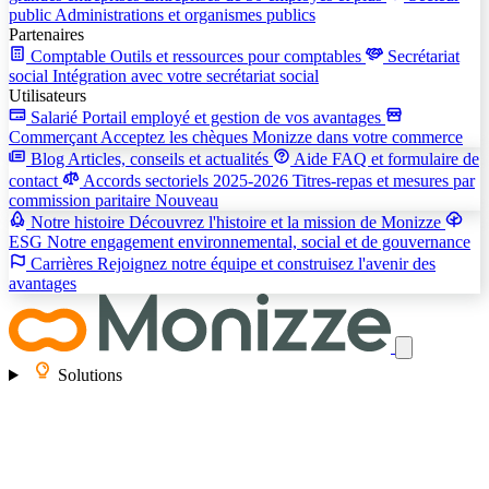
public
Administrations et organismes publics
Partenaires
Comptable
Outils et ressources pour comptables
Secrétariat
social
Intégration avec votre secrétariat social
Utilisateurs
Salarié
Portail employé et gestion de vos avantages
Commerçant
Acceptez les chèques Monizze dans votre commerce
Blog
Articles, conseils et actualités
Aide
FAQ et formulaire de
contact
Accords sectoriels 2025-2026
Titres-repas et mesures par
commission paritaire
Nouveau
Notre histoire
Découvrez l'histoire et la mission de Monizze
ESG
Notre engagement environnemental, social et de gouvernance
Carrières
Rejoignez notre équipe et construisez l'avenir des
avantages
Solutions