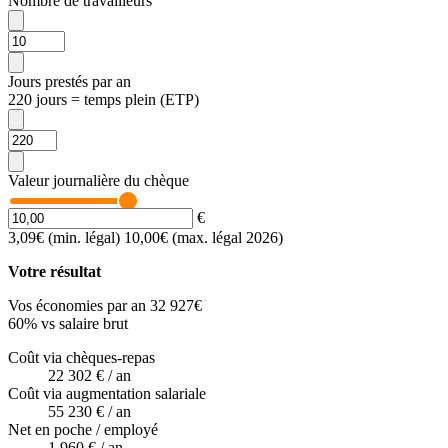
Nombre de travailleurs
Jours prestés par an
220 jours = temps plein (ETP)
Valeur journalière du chèque
€
3,09€ (min. légal)
10,00€ (max. légal 2026)
Votre résultat
Vos économies par an
32 927
€
60
%
vs salaire brut
Coût via chèques-repas
22 302 €
/ an
Coût via augmentation salariale
55 230 €
/ an
Net en poche / employé
1 960 €
/ an