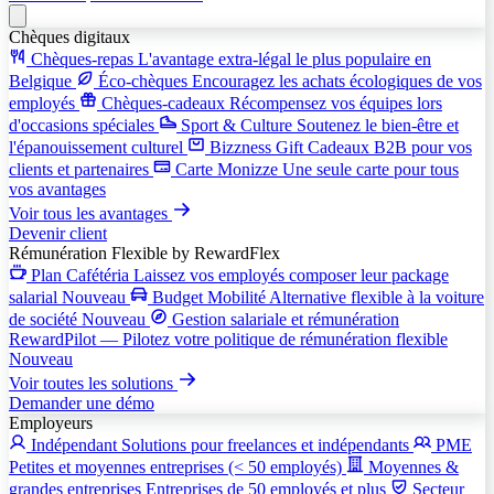
Chèques digitaux
Chèques-repas
L'avantage extra-légal le plus populaire en
Belgique
Éco-chèques
Encouragez les achats écologiques de vos
employés
Chèques-cadeaux
Récompensez vos équipes lors
d'occasions spéciales
Sport & Culture
Soutenez le bien-être et
l'épanouissement culturel
Bizzness Gift
Cadeaux B2B pour vos
clients et partenaires
Carte Monizze
Une seule carte pour tous
vos avantages
Voir tous les avantages
Devenir client
Rémunération Flexible
by RewardFlex
Plan Cafétéria
Laissez vos employés composer leur package
salarial
Nouveau
Budget Mobilité
Alternative flexible à la voiture
de société
Nouveau
Gestion salariale et rémunération
RewardPilot — Pilotez votre politique de rémunération flexible
Nouveau
Voir toutes les solutions
Demander une démo
Employeurs
Indépendant
Solutions pour freelances et indépendants
PME
Petites et moyennes entreprises (< 50 employés)
Moyennes &
grandes entreprises
Entreprises de 50 employés et plus
Secteur